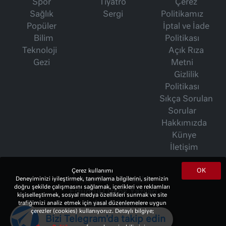
Spor
Tiyatro
Çerez
Sağlık
Sergi
Politikamız
Popüler
İptal ve İade
Bilim
Politikası
Teknoloji
Açık Rıza
Gezi
Metni
Gizlilik
Politikası
Sıkça Sorulan
Sorular
Hakkımızda
Künye
İletişim
OK
Çerez kullanımı
Deneyiminizi iyileştirmek, tanımlama bilgilerini, sitemizin
İsmet Berkan Yazıları
doğru şekilde çalışmasını sağlamak, içerikleri ve reklamları
Ertuğrul Özkök Yazıları
kişiselleştirmek, sosyal medya özellikleri sunmak ve site
trafiğimizi analiz etmek için yasal düzenlemelere uygun
Haftalık Gazete
çerezler (cookies) kullanıyoruz. Detaylı bilgiye;
Bizi Telegram'da takip edin