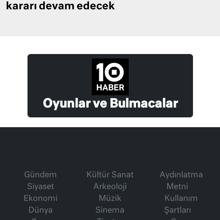
kararı devam edecek
Oyunlar ve Bulmacalar
Gündem
Kültür Sanat
Aydınlatma
Siyaset
Arkeoloji
Metni
Ekonomi
Müzik
Kullanım
Dünya
Sinema
Şartları