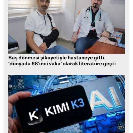
Baş dönmesi şikayetiyle hastaneye gitti,
‘dünyada 68’inci vaka’ olarak literatüre geçti