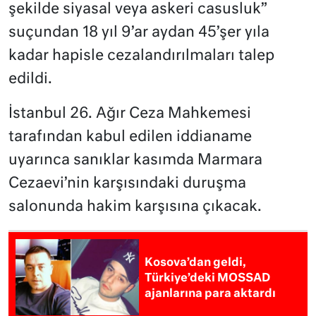
şekilde siyasal veya askeri casusluk”
suçundan 18 yıl 9’ar aydan 45’şer yıla
kadar hapisle cezalandırılmaları talep
edildi.
İstanbul 26. Ağır Ceza Mahkemesi
tarafından kabul edilen iddianame
uyarınca sanıklar kasımda Marmara
Cezaevi’nin karşısındaki duruşma
salonunda hakim karşısına çıkacak.
Kosova’dan geldi,
Türkiye’deki MOSSAD
ajanlarına para aktardı