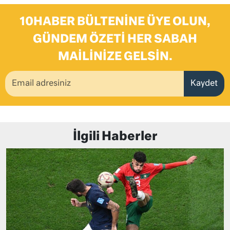
10HABER BÜLTENINE ÜYE OLUN,
GÜNDEM ÖZETI HER SABAH
MAILINIZE GELSIN.
Kaydet
İlgili Haberler