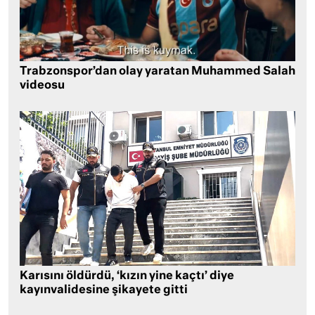
Trabzonspor’dan olay yaratan Muhammed Salah
videosu
Karısını öldürdü, ‘kızın yine kaçtı’ diye
kayınvalidesine şikayete gitti