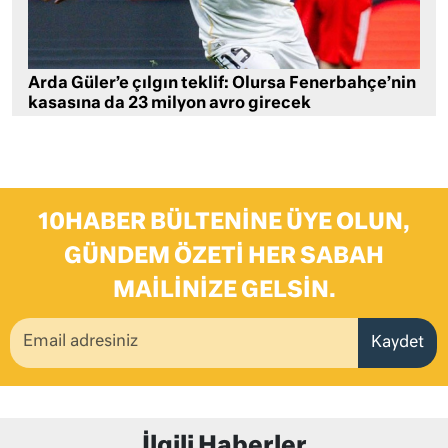
Arda Güler’e çılgın teklif: Olursa Fenerbahçe’nin
kasasına da 23 milyon avro girecek
10HABER BÜLTENINE ÜYE OLUN,
GÜNDEM ÖZETI HER SABAH
MAILINIZE GELSIN.
Kaydet
İlgili Haberler