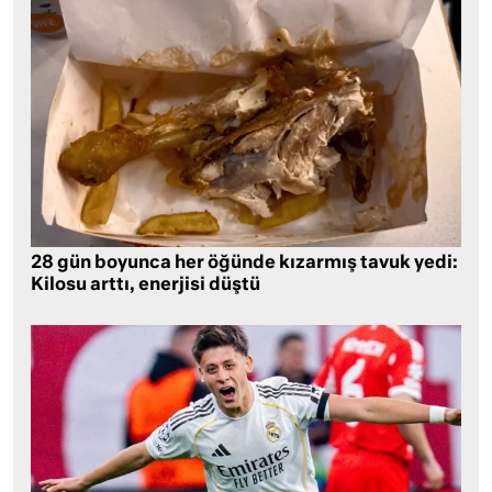
28 gün boyunca her öğünde kızarmış tavuk yedi:
Kilosu arttı, enerjisi düştü