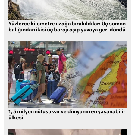
Yüzlerce kilometre uzağa bırakıldılar: Üç somon
balığından ikisi üç barajı aşıp yuvaya geri döndü
1, 5 milyon nüfusu var ve dünyanın en yaşanabilir
ülkesi