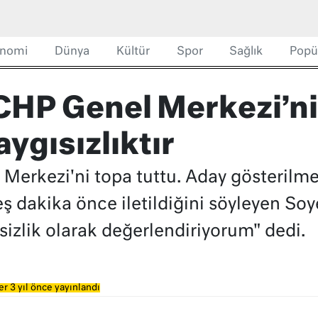
nomi
Dünya
Kültür
Spor
Sağlık
Popü
CHP Genel Merkezi’ni 
aygısızlıktır
Merkezi'ni topa tuttu. Aday gösterilm
 dakika önce iletildiğini söyleyen Soy
sizlik olarak değerlendiriyorum" dedi.
r 3 yıl önce yayınlandı