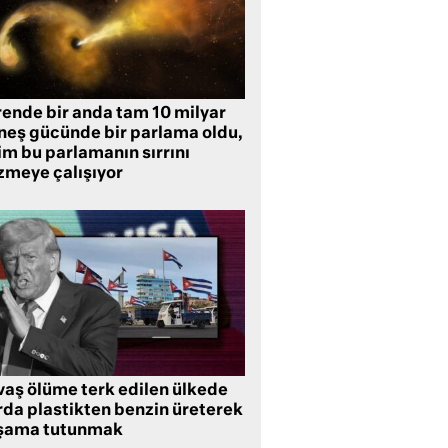
rende bir anda tam 10 milyar
neş gücünde bir parlama oldu,
im bu parlamanın sırrını
zmeye çalışıyor
vaş ölüme terk edilen ülkede
rda plastikten benzin üreterek
şama tutunmak