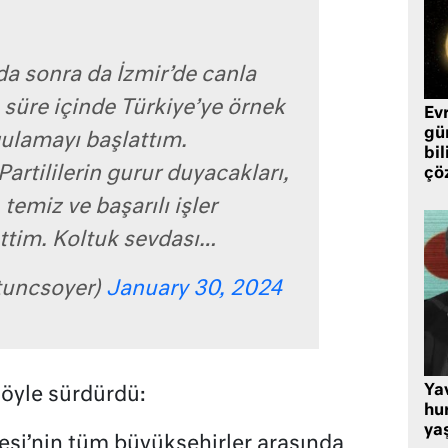
da sonra da İzmir’de canla
 süre içinde Türkiye’ye örnek
Ev
gü
ulamayı başlattım.
bil
artililerin gurur duyacakları,
çö
 temiz ve başarılı işler
ttim. Koltuk sevdası…
tuncsoyer)
January 30, 2024
Ya
öyle sürdürdü:
hu
ya
esi’nin tüm büyükşehirler arasında