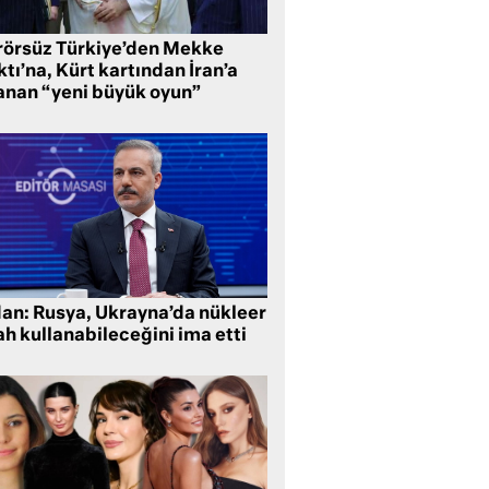
rörsüz Türkiye’den Mekke
tı’na, Kürt kartından İran’a
anan “yeni büyük oyun”
dan: Rusya, Ukrayna’da nükleer
ah kullanabileceğini ima etti