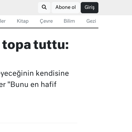
Abone ol
Giriş
ler
Kitap
Çevre
Bilim
Gezi
topa tuttu:
eyeceğinin kendisine
er "Bunu en hafif