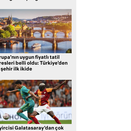
upa’nın uygun fiyatlı tatil
esleri belli oldu: Türkiye’den
 şehir ilk ikide
yircisi Galatasaray’dan çok