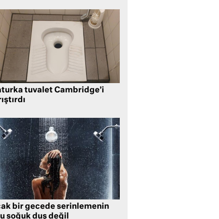
aturka tuvalet Cambridge’i
ıştırdı
cak bir gecede serinlemenin
lu soğuk duş değil