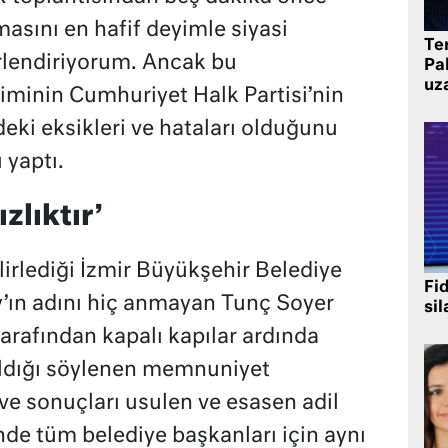
masını en hafif deyimle siyasi
Te
rlendiriyorum. Ancak bu
Pak
uz
iminin Cumhuriyet Halk Partisi’nin
eki eksikleri ve hataları olduğunu
yaptı.
zlıktır’
irlediği İzmir Büyükşehir Belediye
Fi
’ın adını hiç anmayan Tunç Soyer
sil
arafından kapalı kapılar ardında
ıldığı söylenen memnuniyet
ve sonuçları usulen ve esasen adil
inde tüm belediye başkanları için aynı