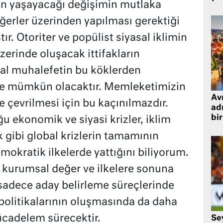
in yaşayacağı değişimin mutlaka
ğerler üzerinden yapılması gerektiği
ır. Otoriter ve popülist siyasal iklimin
erinde oluşacak ittifakların
al muhalefetin bu köklerden
le mümkün olacaktır. Memleketimizin
Avr
e çevrilmesi için bu kaçınılmazdır.
adr
bir
u ekonomik ve siyasi krizler, iklim
k gibi global krizlerin tamamının
okratik ilkelerde yattığını biliyorum.
 kurumsal değer ve ilkelere sonuna
sadece aday belirleme süreçlerinde
 politikalarının oluşmasında da daha
ücadelem sürecektir.
Se