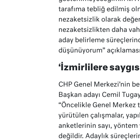
tarafıma tebliğ edilmiş ol
nezaketsizlik olarak değe
nezaketsizlikten daha vah
aday belirleme süreçlerind
düşünüyorum” açıklaması 
‘İzmirlilere saygısı
CHP Genel Merkezi’nin bel
Başkan adayı Cemil Tugay
“Öncelikle Genel Merkez t
yürütülen çalışmalar, yap
anketlerinin sayı, yöntem 
değildir. Adaylık süreçler