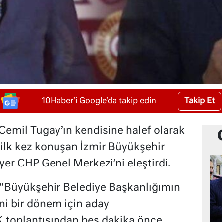
Takip Et
10Haber'i Google'da takip edin
Cemil Tugay’ın kendisine halef olarak
ilk kez konuşan İzmir Büyükşehir
er CHP Genel Merkezi’ni eleştirdi.
“Büyükşehir Belediye Başkanlığımın
i bir dönem için aday
toplantısından beş dakika önce