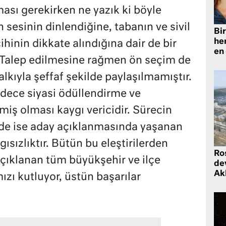
ması gerekirken ne yazık ki böyle
 sesinin dinlendiğine, tabanın ve sivil
Bir
he
ihinin dikkate alındığına dair de bir
en
Talep edilmesine rağmen ön seçim de
lkıyla şeffaf şekilde paylaşılmamıştır.
adece siyasi ödüllendirme ve
iş olması kaygı vericidir. Sürecin
nde ise aday açıklanmasında yaşanan
ısızlıktır. Bütün bu eleştirilerden
Ro
açıklanan tüm büyükşehir ve ilçe
de
Ak
zı kutluyor, üstün başarılar