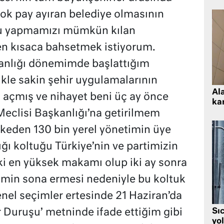
ok pay ayıran belediye olmasının
u yapmamızı mümkün kılan
den kısaca bahsetmek istiyorum.
kanlığı dönemimde başlattığım
likle sakin şehir uygulamalarının
Al
l açmış ve nihayet beni üç ay önce
kar
eclisi Başkanlığı’na getirilmem
lkeden 130 bin yerel yönetimin üye
ğı koltuğu Türkiye’nin ve partimizin
i en yüksek makamı olup iki ay sonra
imin sona ermesi nedeniyle bu koltuk
enel seçimler ertesinde 21 Haziran’da
Sı
r Duruşu’ metninde ifade ettiğim gibi
yo