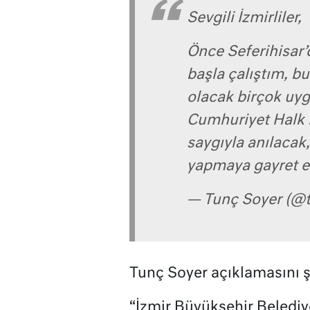
Sevgili İzmirliler,
Önce Seferihisar’
başla çalıştım, bu
olacak birçok uyg
Cumhuriyet Halk P
saygıyla anılacak,
yapmaya gayret e
— Tunç Soyer (@
Tunç Soyer açıklamasını ş
“İzmir Büyükşehir Belediy