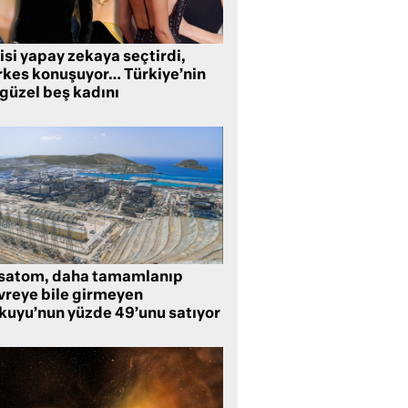
isi yapay zekaya seçtirdi,
rkes konuşuyor… Türkiye’nin
 güzel beş kadını
satom, daha tamamlanıp
vreye bile girmeyen
kuyu’nun yüzde 49’unu satıyor