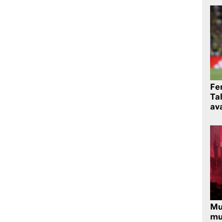
Fe
Ta
ava
Mu
mu