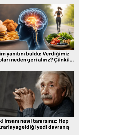
im yanıtını buldu: Verdiğimiz
oları neden geri alırız? Çünkü…
i insanı nasıl tanırsınız: Hep
krarlayageldiği yedi davranış