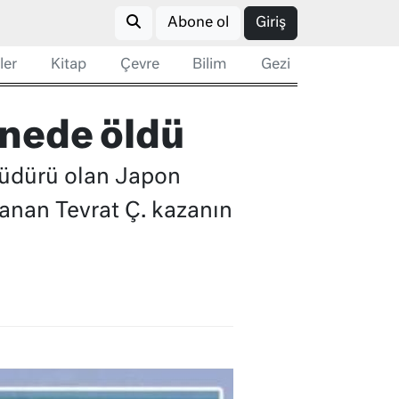
Abone ol
Giriş
ler
Kitap
Çevre
Bilim
Gezi
anede öldü
müdürü olan Japon
lanan Tevrat Ç. kazanın