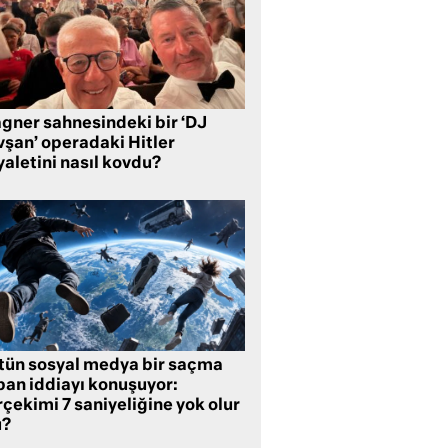
gner sahnesindeki bir ‘DJ
vşan’ operadaki Hitler
aletini nasıl kovdu?
tün sosyal medya bir saçma
pan iddiayı konuşuyor:
çekimi 7 saniyeliğine yok olur
?