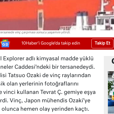
ersanede vinç çarpması sonucu yaşamını yitirdi.
Takip Et
10Haber'i Google'da takip edin
 Explorer adlı kimyasal madde yüklü
aneler Caddesi’ndeki bir tersanedeydi.
i Tatsuo Ozaki de vinç raylarından
k olan yerlerinin fotoğraflarını
e vinci kullanan Tevrat Ç. gemiye eşya
irdi. Vinç, Japon mühendis Ozaki’ye
a olunca hemen olay yerinden kaçtı.