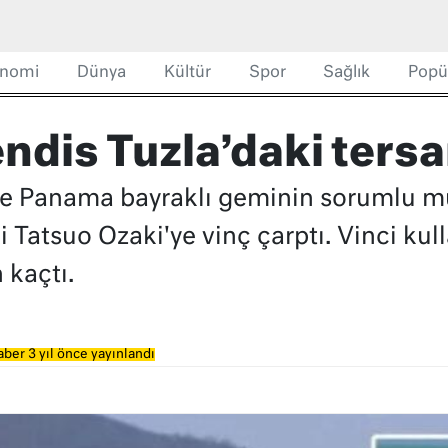
nomi
Dünya
Kültür
Spor
Sağlık
Popü
dis Tuzla’daki ters
ede Panama bayraklı geminin sorumlu 
Tatsuo Ozaki'ye vinç çarptı. Vinci kul
 kaçtı.
ber 3 yıl önce yayınlandı