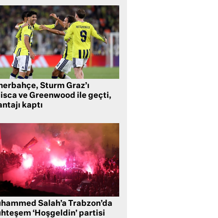
nerbahçe, Sturm Graz’ı
lisca ve Greenwood ile geçti,
ntajı kaptı
hammed Salah’a Trabzon’da
hteşem ‘Hoşgeldin’ partisi