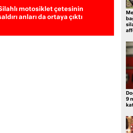
Silahlı motosiklet çetesinin
Me
saldırı anları da ortaya çıktı
bağ
sil
af
Do
9 m
kat