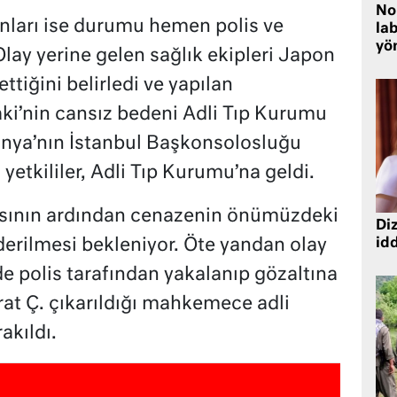
No
anları ise durumu hemen polis ve
lab
yö
 Olay yerine gelen sağlık ekipleri Japon
tiğini belirledi ve yapılan
ki’nin cansız bedeni Adli Tıp Kurumu
nya’nın İstanbul Başkonsolosluğu
yetkililer, Adli Tıp Kurumu’na geldi.
sının ardından cenazenin önümüzdeki
Diz
erilmesi bekleniyor. Öte yandan olay
idd
e polis tarafından yakalanıp gözaltına
rat Ç. çıkarıldığı mahkemece adli
akıldı.