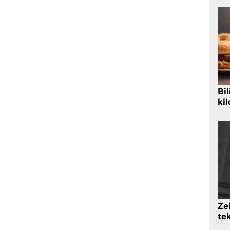
Bil
kil
Zek
te