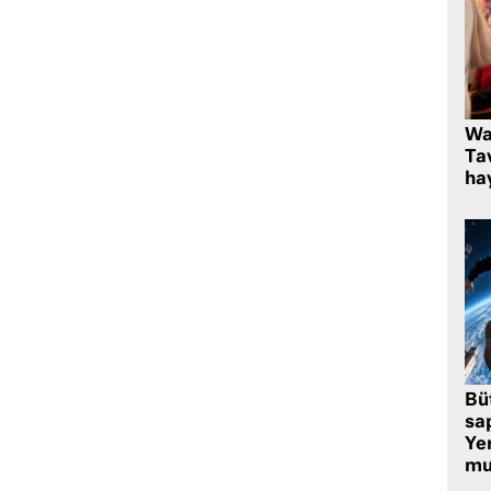
Wa
Ta
hay
Bü
sa
Yer
mu