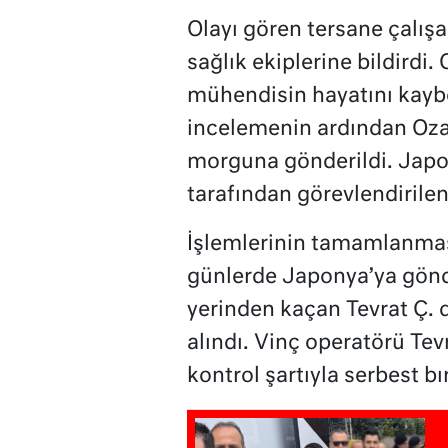
Olayı gören tersane çalış
sağlık ekiplerine bildirdi.
mühendisin hayatını kaybet
incelemenin ardından Oza
morguna gönderildi. Japo
tarafından görevlendirilen 
İşlemlerinin tamamlanma
günlerde Japonya’ya gönd
yerinden kaçan Tevrat Ç. d
alındı. Vinç operatörü Tev
kontrol şartıyla serbest bır