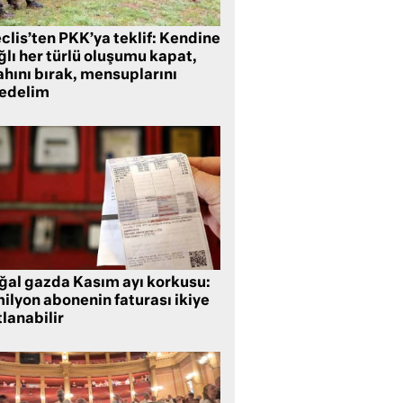
clis’ten PKK’ya teklif: Kendine
lı her türlü oluşumu kapat,
ahını bırak, mensuplarını
fedelim
ğal gazda Kasım ayı korkusu:
ilyon abonenin faturası ikiye
lanabilir