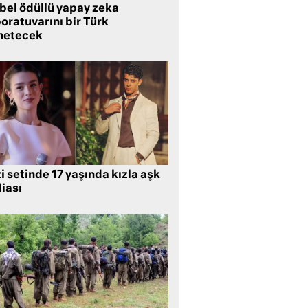
bel ödüllü yapay zeka
oratuvarını bir Türk
netecek
i setinde 17 yaşında kızla aşk
iası