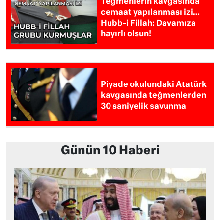
Teğmenlerin kavgasında
cemaat yapılanması izi…
Hubb-i Fillah: Davamıza
hayırlı olsun!
Piyade okulundaki Atatürk
kavgasında teğmenlerden
30 saniyelik savunma
Günün 10 Haberi