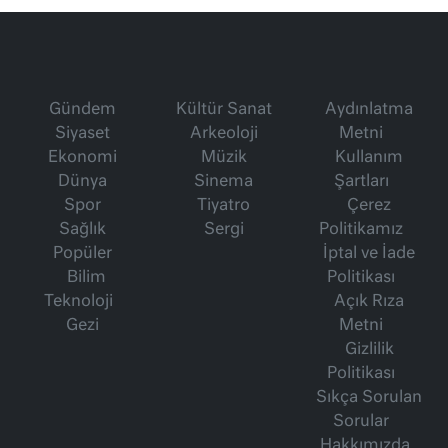
Gündem
Kültür Sanat
Aydınlatma
Siyaset
Arkeoloji
Metni
Ekonomi
Müzik
Kullanım
Dünya
Sinema
Şartları
Spor
Tiyatro
Çerez
Sağlık
Sergi
Politikamız
Popüler
İptal ve İade
Bilim
Politikası
Teknoloji
Açık Rıza
Gezi
Metni
Gizlilik
Politikası
Sıkça Sorulan
Sorular
Hakkımızda