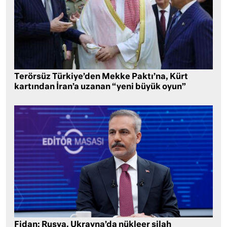
Terörsüz Türkiye’den Mekke Paktı’na, Kürt
kartından İran’a uzanan “yeni büyük oyun”
Fidan: Rusya, Ukrayna’da nükleer silah