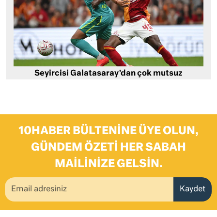
Seyircisi Galatasaray’dan çok mutsuz
10HABER BÜLTENINE ÜYE OLUN,
GÜNDEM ÖZETI HER SABAH
MAILINIZE GELSIN.
Kaydet