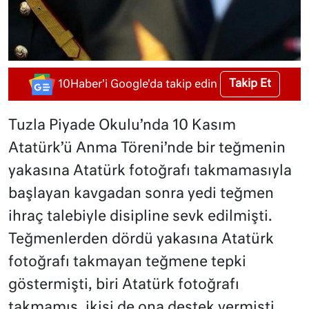
Takip Et
10Haber'i Google'da takip edin
Tuzla Piyade Okulu’nda 10 Kasım
Atatürk’ü Anma Töreni’nde bir teğmenin
yakasına Atatürk fotoğrafı takmamasıyla
başlayan kavgadan sonra yedi teğmen
ihraç talebiyle disipline sevk edilmişti.
Teğmenlerden dördü yakasına Atatürk
fotoğrafı takmayan teğmene tepki
göstermişti, biri Atatürk fotoğrafı
takmamış, ikisi de ona destek vermişti.