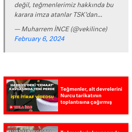
değil, teğmenlerimiz hakkında bu
karara imza atanlar TSK'dan…
— Muharrem İNCE (@vekilince)
February 6, 2024
Teğmenler, alt devrelerini
Nurcu tarikatının
toplantısına çağırmış