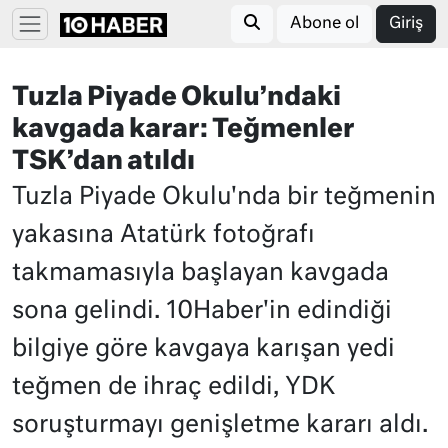
Abone ol
Giriş
Tuzla Piyade Okulu’ndaki
kavgada karar: Teğmenler
TSK’dan atıldı
Tuzla Piyade Okulu'nda bir teğmenin
yakasına Atatürk fotoğrafı
takmamasıyla başlayan kavgada
sona gelindi. 10Haber'in edindiği
bilgiye göre kavgaya karışan yedi
teğmen de ihraç edildi, YDK
soruşturmayı genişletme kararı aldı.