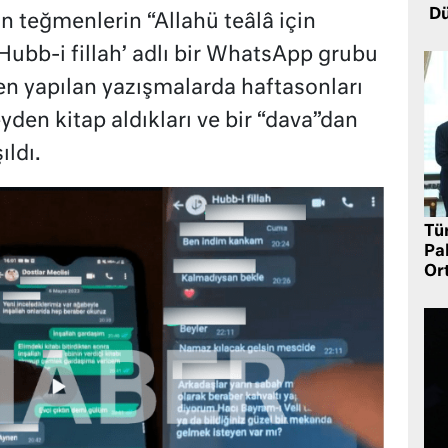
Dü
n teğmenlerin “Allahü teâlâ için
ubb-i fillah’ adlı bir WhatsApp grubu
n yapılan yazışmalarda haftasonları
beyden kitap aldıkları ve bir “dava”dan
ıldı.
Tü
Pa
Or