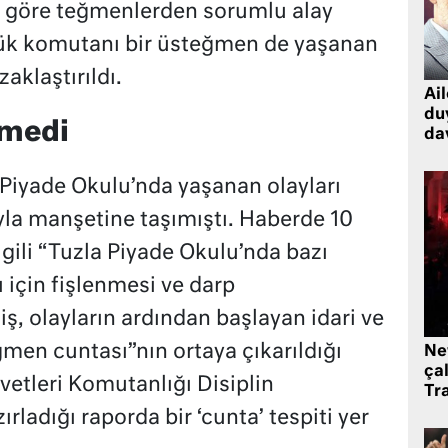
ye göre teğmenlerden sorumlu alay
ölük komutanı bir üsteğmen de yaşanan
aklaştırıldı.
Ai
du
emedi
dav
 Piyade Okulu’nda yaşanan olayları
yla manşetine taşımıştı. Haberde 10
gili “Tuzla Piyade Okulu’nda bazı
ı için fişlenmesi ve darp
ş, olayların ardından başlayan idari ve
men cuntası”nın ortaya çıkarıldığı
Ne
çal
etleri Komutanlığı Disiplin
Tr
rladığı raporda bir ‘cunta’ tespiti yer