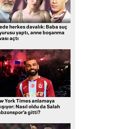
lede herkes davalık: Baba suç
yurusu yaptı, anne boşanma
ası açtı
w York Times anlamaya
ışıyor: Nasıl oldu da Salah
abzonspor’a gitti?