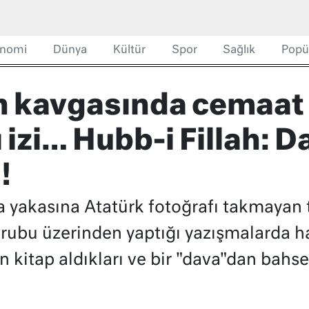
nomi
Dünya
Kültür
Spor
Sağlık
Popü
n kavgasında cemaat
 izi… Hubb-i Fillah: 
!
a yakasına Atatürk fotoğrafı takmayan
grubu üzerinden yaptığı yazışmalarda h
n kitap aldıkları ve bir "dava"dan bahset