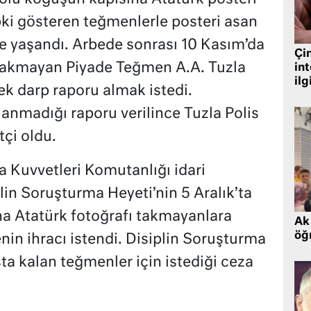
pki gösteren teğmenlerle posteri asan
e yaşandı. Arbede sonrası 10 Kasım’da
Çin
 takmayan Piyade Teğmen A.A. Tuzla
in
ilg
ek darp raporu almak istedi.
lanmadığı raporu verilince Tuzla Polis
tçi oldu.
a Kuvvetleri Komutanlığı idari
lin Soruşturma Heyeti’nin 5 Aralık’ta
ına Atatürk fotoğrafı takmayanlara
Ak 
öğr
nin ihracı istendi. Disiplin Soruşturma
ta kalan teğmenler için istediği ceza