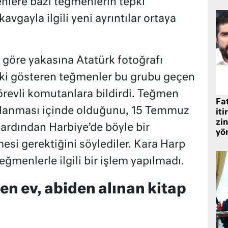
nlere bazı teğmenlerin tepki
vgayla ilgili yeni ayrıntılar ortaya
e göre yakasına Atatürk fotoğrafı
ki gösteren teğmenler bu grubu geçen
örevli komutanlara bildirdi. Teğmen
Fat
ılanması içinde olduğunu, 15 Temmuz
iti
zin
 ardından Harbiye’de böyle bir
yö
esi gerektiğini söylediler. Kara Harp
eğmenlerle ilgili bir işlem yapılmadı.
len ev, abiden alınan kitap