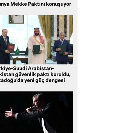
nya Mekke Paktını konuşuyor
rkiye-Suudi Arabistan-
kistan güvenlik paktı kuruldu,
tadoğu’da yeni güç dengesi