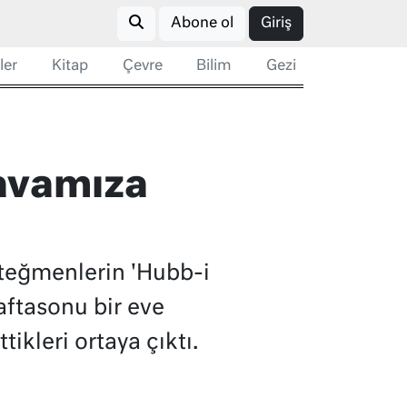
Abone ol
Giriş
ler
Kitap
Çevre
Bilim
Gezi
Davamıza
 teğmenlerin 'Hubb-i
aftasonu bir eve
tikleri ortaya çıktı.