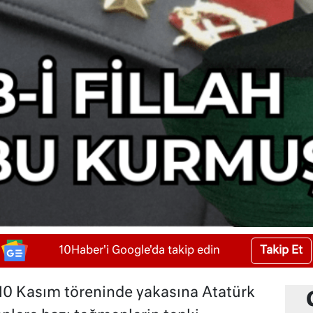
Takip Et
10Haber'i Google'da takip edin
10 Kasım töreninde yakasına Atatürk