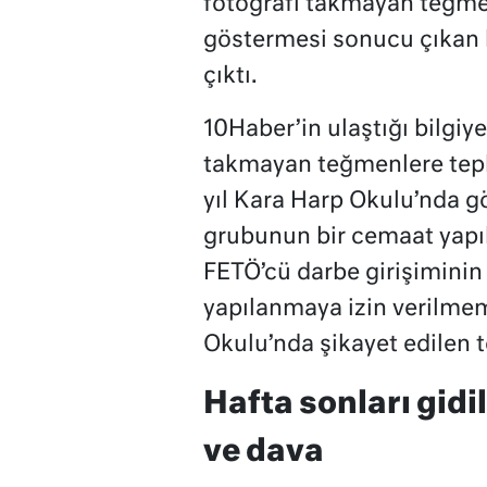
fotoğrafı takmayan teğme
göstermesi sonucu çıkan ka
çıktı.
10Haber’in ulaştığı bilgiy
takmayan teğmenlere tep
yıl Kara Harp Okulu’nda g
grubunun bir cemaat yap
FETÖ’cü darbe girişiminin
yapılanmaya izin verilmem
Okulu’nda şikayet edilen t
Hafta sonları gidi
ve dava