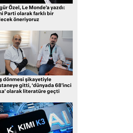
gür Özel, Le Monde’a yazdı:
i Parti olarak farklı bir
lecek öneriyoruz
ş dönmesi şikayetiyle
taneye gitti, ‘dünyada 68’inci
a’ olarak literatüre geçti