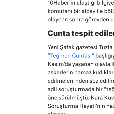
10Haber’in ulaştığı bilgi
komutanı bir albay ile b
olaydan sonra görevden uz
Cunta tespit edil
Yeni Şafak gazetesi Tuzla
“Teğmen Cuntası”
başlığı
Kasım’da yaşanan olayla il
askerlerin namaz kıldıklar
edilmeleri”nden söz edilmi
adli soruşturmada bir “teğ
öne sürülmüştü. Kara Kuvv
Soruşturma Heyeti’nin hazı