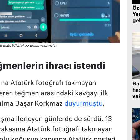
Öz
Yen
ge
 kurduğu WhatsApp grubu yazışmaları
ğmenlerin ihracı istendi
ına Atatürk fotoğrafı takmayan
Ba
has
eren teğmen arasındaki kavgayı ilk
vak
Yılma Başar Korkmaz
duyurmuştu
.
ışma ilerleyen günlerde de sürdü. 13
yakasına Atatürk fotoğrafı takmayan
olu koğuşun kapısına Atatürk posteri