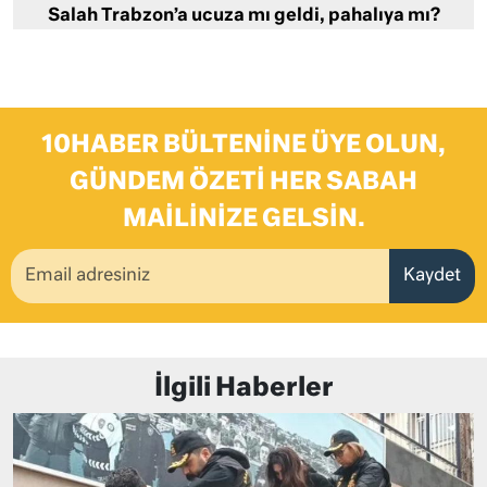
Salah Trabzon’a ucuza mı geldi, pahalıya mı?
10HABER BÜLTENINE ÜYE OLUN,
GÜNDEM ÖZETI HER SABAH
MAILINIZE GELSIN.
Kaydet
İlgili Haberler