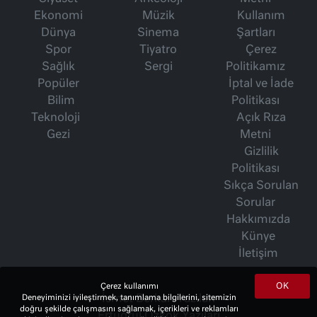
Ekonomi
Müzik
Kullanım
Dünya
Sinema
Şartları
Spor
Tiyatro
Çerez
Sağlık
Sergi
Politikamız
Popüler
İptal ve İade
Bilim
Politikası
Teknoloji
Açık Rıza
Gezi
Metni
Gizlilik
Politikası
Sıkça Sorulan
Sorular
Hakkımızda
Künye
İletişim
OK
Çerez kullanımı
Deneyiminizi iyileştirmek, tanımlama bilgilerini, sitemizin
İsmet Berkan Yazıları
doğru şekilde çalışmasını sağlamak, içerikleri ve reklamları
Ertuğrul Özkök Yazıları