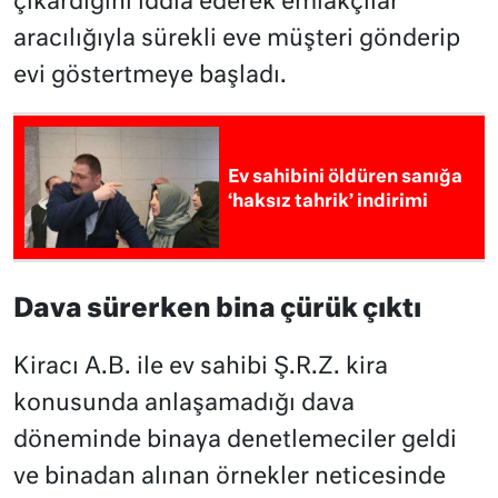
çıkardığını iddia ederek emlakçılar
aracılığıyla sürekli eve müşteri gönderip
evi göstertmeye başladı.
Ev sahibini öldüren sanığa
‘haksız tahrik’ indirimi
Dava sürerken bina çürük çıktı
Kiracı A.B. ile ev sahibi Ş.R.Z. kira
konusunda anlaşamadığı dava
döneminde binaya denetlemeciler geldi
ve binadan alınan örnekler neticesinde