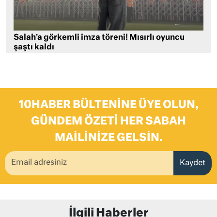
Salah’a görkemli imza töreni! Mısırlı oyuncu
şaştı kaldı
10HABER BÜLTENINE ÜYE OLUN,
GÜNDEM ÖZETI HER SABAH
MAILINIZE GELSIN.
Kaydet
İlgili Haberler