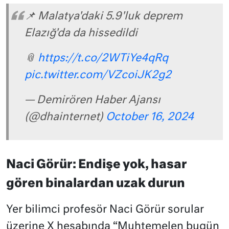
📌 Malatya'daki 5.9'luk deprem
Elazığ'da da hissedildi
📎
https://t.co/2WTiYe4qRq
pic.twitter.com/VZcoiJK2g2
— Demirören Haber Ajansı
(@dhainternet)
October 16, 2024
Naci Görür: Endişe yok, hasar
gören binalardan uzak durun
Yer bilimci profesör Naci Görür sorular
üzerine X hesabında “Muhtemelen bugün