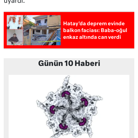
uyardı.
Hatay’da deprem evinde
balkon faciası: Baba-oğul
enkaz altında can verdi
Günün 10 Haberi