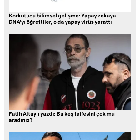
Korkutucu bilimsel gelişme: Yapay zekaya
DNA’yı öğrettiler, o da yapay virüs yarattı
Fatih Altaylı yazdı: Bu keş taifesini çok mu
aradınız?