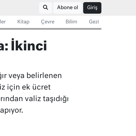
Abone ol
Giriş
ler
Kitap
Çevre
Bilim
Gezi
: İkinci
ır veya belirlenen
z için ek ücret
ından valiz taşıdığı
apıyor.