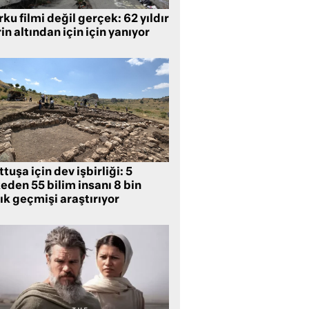
ku filmi değil gerçek: 62 yıldır
in altından için için yanıyor
tuşa için dev işbirliği: 5
eden 55 bilim insanı 8 bin
lık geçmişi araştırıyor