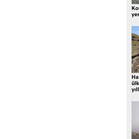
Kor
yer
Hat
ülk
yıl