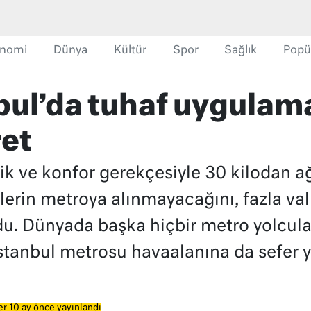
nomi
Dünya
Kültür
Spor
Sağlık
Popü
ul’da tuhaf uygulama
ret
ik ve konfor gerekçesiyle 30 kilodan ağ
lerin metroya alınmayacağını, fazla vali
. Dünyada başka hiçbir metro yolcular
 İstanbul metrosu havaalanına da sefer y
r 10 ay önce yayınlandı