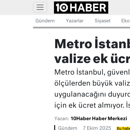
Gündem
Yazarlar
Siyaset
Eko
Metro İstanb
valize ek üc
Metro İstanbul, güvenl
ölçülerden büyük valiz
uygulanacağını duyurdu
için ek ücret almıyor.
Yazan:
10Haber Haber Merkezi
Gündem
7 Ekim 2025
Bu habe