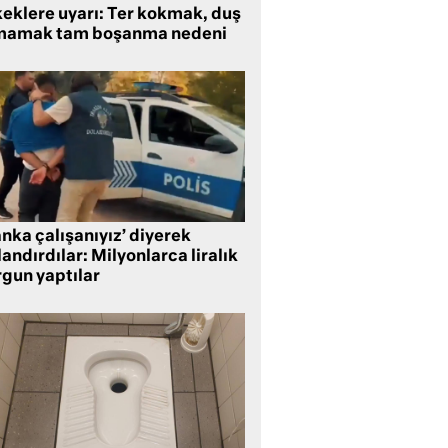
keklere uyarı: Ter kokmak, duş
mamak tam boşanma nedeni
nka çalışanıyız’ diyerek
andırdılar: Milyonlarca liralık
rgun yaptılar