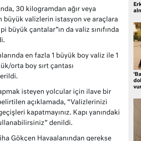
Er
ında, 30 kilogramdan ağır veya
al
üyük valizlerin istasyon ve araçlara
i büyük çantalar”ın da valiz sınıfında
i.
arında en fazla 1 büyük boy valiz ile 1
çük/orta boy sırt çantası
‘Ba
rildi.
dol
vu
yapmak isteyen yolcular için ilave bir
elirtilen açıklamada, “Valizlerinizi
geçişleri kapatmayınız. Kapı yanındaki
lanabilirsiniz” denildi.
biha Gökçen Havaalanından gerekse