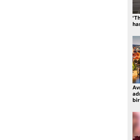
‘Th
has
Avr
adr
bir