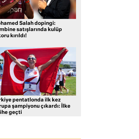
hamed Salah dopingi:
mbine satışlarında kulüp
oru kırıldı!
rkiye pentatlonda ilk kez
rupa şampiyonu çıkardı: İlke
ihe geçti