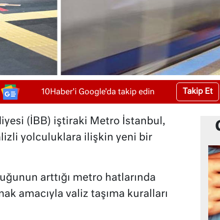
Takip Et
10Haber'i Google'da takip edin
yesi (İBB) iştiraki Metro İstanbul,
izli yolculuklara ilişkin yeni bir
uğunun arttığı metro hatlarında
ak amacıyla valiz taşıma kuralları