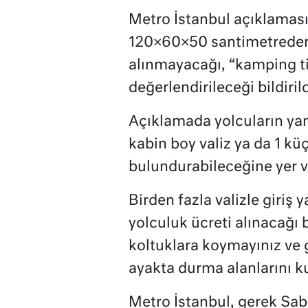
Metro İstanbul açıklamas
120×60×50 santimetreden b
alınmayacağı, “kamping tip
değerlendirileceği bildirild
Açıklamada yolcuların yanl
kabin boy valiz ya da 1 kü
bulundurabileceğine yer ve
Birden fazla valizle giriş 
yolculuk ücreti alınacağı b
koltuklara koymayınız ve 
ayakta durma alanlarını kul
Metro İstanbul, gerek Sa