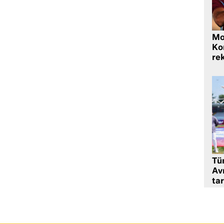
Mo
Ko
rek
Tü
Av
tar