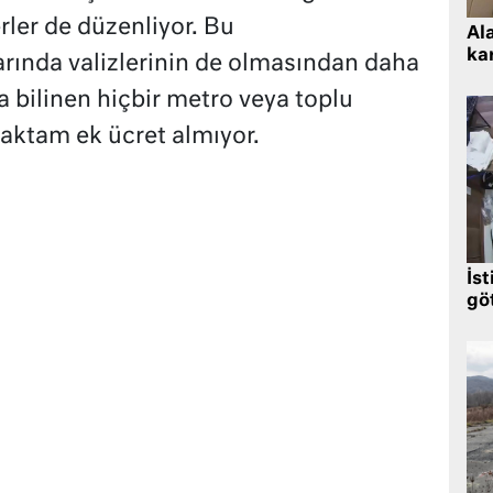
rler de düzenliyor. Bu
Al
kar
arında valizlerinin de olmasından daha
 bilinen hiçbir metro veya toplu
maktam ek ücret almıyor.
İst
gö