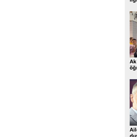
ilg
Ak 
öğr
Ai
du