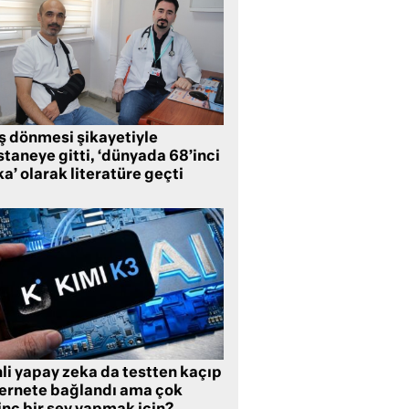
ş dönmesi şikayetiyle
taneye gitti, ‘dünyada 68’inci
a’ olarak literatüre geçti
li yapay zeka da testten kaçıp
ternete bağlandı ama çok