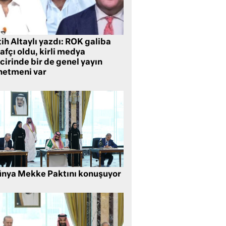
ih Altaylı yazdı: ROK galiba
rafçı oldu, kirli medya
cirinde bir de genel yayın
netmeni var
nya Mekke Paktını konuşuyor