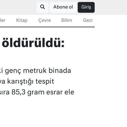
Abone ol
Giriş
ler
Kitap
Çevre
Bilim
Gezi
 öldürüldü:
ki genç metruk binada
 karıştığı tespit
sıra 85,3 gram esrar ele