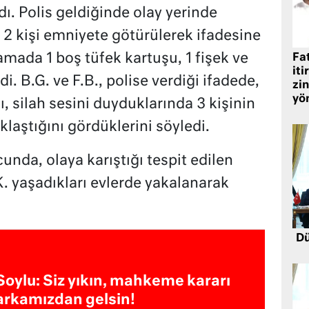
dı. Polis geldiğinde olay yerinde
i 2 kişi emniyete götürülerek ifadesine
mada 1 boş tüfek kartuşu, 1 fişek ve
Fat
iti
di. B.G. ve F.B., polise verdiği ifadede,
zin
yö
ı, silah sesini duyduklarında 3 kişinin
laştığını gördüklerini söyledi.
nda, olaya karıştığı tespit edilen
.K. yaşadıkları evlerde yakalanarak
Dü
Soylu: Siz yıkın, mahkeme kararı
arkamızdan gelsin!