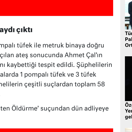
aydı çıktı
Tü
Pa
palı tüfek ile metruk binaya doğru
Or
 açılan ateş sonucunda Ahmet Çal’ın
ı kaybettiği tespit edildi. Şüphelilerin
alarda 1 pompalı tüfek ve 3 tüfek
helilerin çeşitli suçlardan toplam 58
.
Öz
asten Öldürme’ suçundan dün adliyeye
Yen
ge