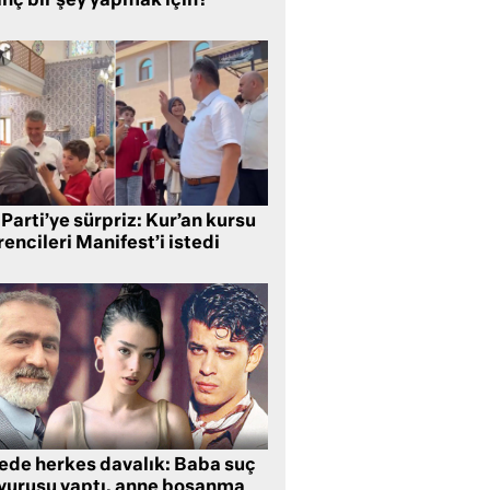
inç bir şey yapmak için?
Parti’ye sürpriz: Kur’an kursu
encileri Manifest’i istedi
lede herkes davalık: Baba suç
yurusu yaptı, anne boşanma