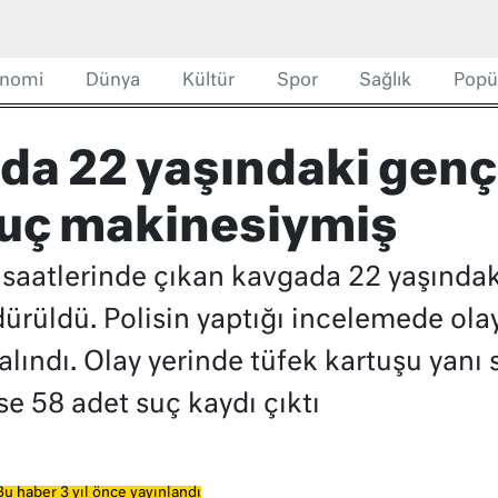
nomi
Dünya
Kültür
Spor
Sağlık
Popü
da 22 yaşındaki genç
suç makinesiymiş
 saatlerinde çıkan kavgada 22 yaşında
ürüldü. Polisin yaptığı incelemede olaya
 alındı. Olay yerinde tüfek kartuşu yanı 
ise 58 adet suç kaydı çıktı
Bu haber 3 yıl önce yayınlandı