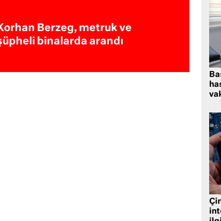
Korhan Berzeg, metruk ve
şüpheli binalarda arandı
Ba
has
vak
Çin
in