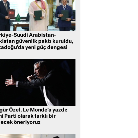
rkiye-Suudi Arabistan-
kistan güvenlik paktı kuruldu,
tadoğu’da yeni güç dengesi
gür Özel, Le Monde’a yazdı:
i Parti olarak farklı bir
lecek öneriyoruz