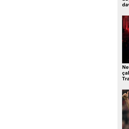
dav
Ne
çal
Tr