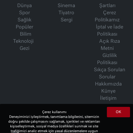
Dünya
Sinema
Şartları
Spor
Tiyatro
Çerez
Sağlık
Sergi
Politikamız
Popüler
İptal ve İade
Bilim
Politikası
Teknoloji
Açık Rıza
Gezi
Metni
Gizlilik
Politikası
Sıkça Sorulan
Sorular
Hakkımızda
Künye
İletişim
OK
Çerez kullanımı
İsmet Berkan Yazıları
Deneyiminizi iyileştirmek, tanımlama bilgilerini, sitemizin
doğru şekilde çalışmasını sağlamak, içerikleri ve reklamları
Ertuğrul Özkök Yazıları
kişiselleştirmek, sosyal medya özellikleri sunmak ve site
Haftalık Gazete
trafiğimizi analiz etmek için yasal düzenlemelere uygun