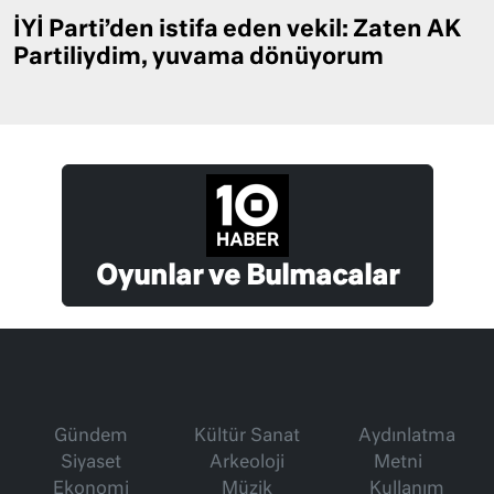
İYİ Parti’den istifa eden vekil: Zaten AK
Partiliydim, yuvama dönüyorum
Oyunlar ve Bulmacalar
Gündem
Kültür Sanat
Aydınlatma
Siyaset
Arkeoloji
Metni
Ekonomi
Müzik
Kullanım