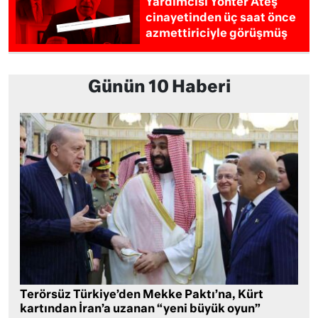
Yardımcısı Yönter Ateş
cinayetinden üç saat önce
azmettiriciyle görüşmüş
Günün 10 Haberi
Terörsüz Türkiye’den Mekke Paktı’na, Kürt
kartından İran’a uzanan “yeni büyük oyun”