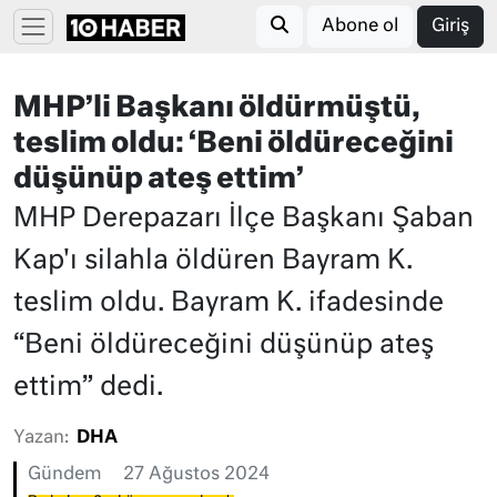
Abone ol
Giriş
MHP’li Başkanı öldürmüştü,
teslim oldu: ‘Beni öldüreceğini
düşünüp ateş ettim’
MHP Derepazarı İlçe Başkanı Şaban
Kap'ı silahla öldüren Bayram K.
teslim oldu. Bayram K. ifadesinde
“Beni öldüreceğini düşünüp ateş
ettim” dedi.
Yazan:
DHA
Gündem
27 Ağustos 2024