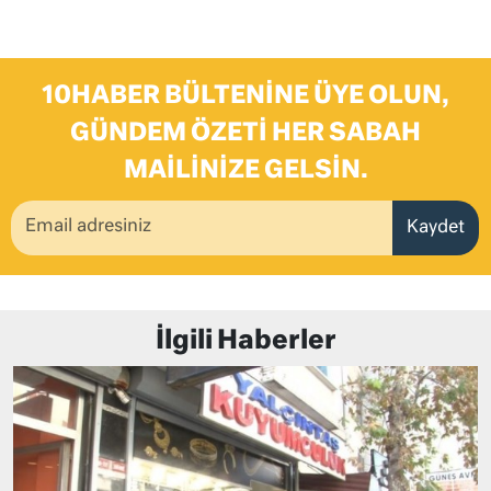
10HABER BÜLTENINE ÜYE OLUN,
GÜNDEM ÖZETI HER SABAH
MAILINIZE GELSIN.
Kaydet
İlgili Haberler