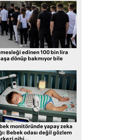
mesleği edinen 100 bin lira
aşa dönüp bakmıyor bile
bek monitöründe yapay zeka
ğı: Bebek odası değil gözlem
rkezi gibi…