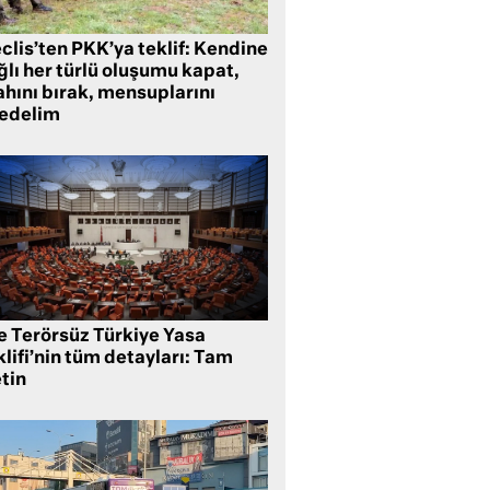
clis’ten PKK’ya teklif: Kendine
lı her türlü oluşumu kapat,
ahını bırak, mensuplarını
fedelim
te Terörsüz Türkiye Yasa
lifi’nin tüm detayları: Tam
tin