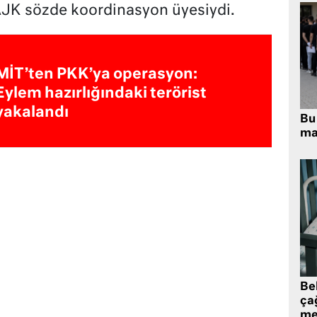
AJK sözde koordinasyon üyesiydi.
MİT’ten PKK’ya operasyon:
Eylem hazırlığındaki terörist
yakalandı
Bu 
ma
Be
ça
me