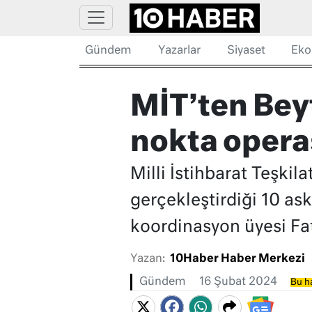
Gündem
Yazarlar
Siyaset
Eko
MİT’ten Beyt
nokta oper
Milli İstihbarat Teşkil
gerçekleştirdiği 10 as
koordinasyon üyesi Fat
Yazan:
10Haber Haber Merkezi
Gündem
16 Şubat 2024
Bu ha