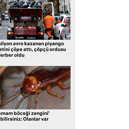
milyon avro kazanan piyango
etini çöpe attı, çöpçü ordusu
ferber oldu
amam böceği zengini’
bilirsiniz: Olanlar var