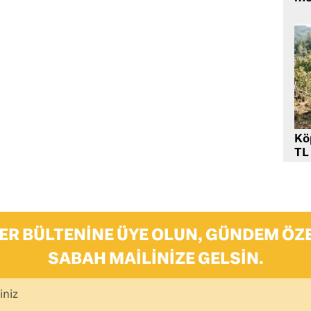
Kö
TL
ER BÜLTENINE ÜYE OLUN, GÜNDEM ÖZE
SABAH MAILINIZE GELSIN.