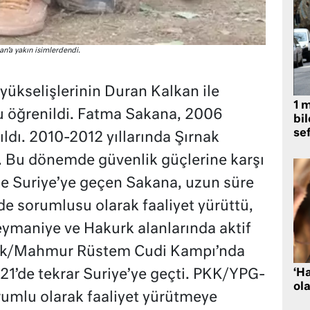
an’a yakın isimlerdendi.
yükselişlerinin Duran Kalkan ile
1 
u öğrenildi. Fatma Sakana, 2006
bil
se
ıldı. 2010-2012 yıllarında Şırnak
ü. Bu dönemde güvenlik güçlerine karşı
’te Suriye’ye geçen Sakana, uzun süre
 sorumlusu olarak faaliyet yürüttü,
leymaniye ve Hakurk alanlarında aktif
 Irak/Mahmur Rüstem Cudi Kampı’nda
‘H
1’de tekrar Suriye’ye geçti. PKK/YPG-
ola
umlu olarak faaliyet yürütmeye