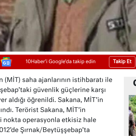
Takip Et
10Haber'i Google'da takip edin
ın (MİT) saha ajanlarının istihbaratı ile
ebap’taki güvenlik güçlerine karşı
er aldığı öğrenildi. Sakana, MİT’in
lındı. Terörist Sakana, MİT’in
i nokta operasyonla etkisiz hale
 2012’de Şırnak/Beytüşşebap’ta