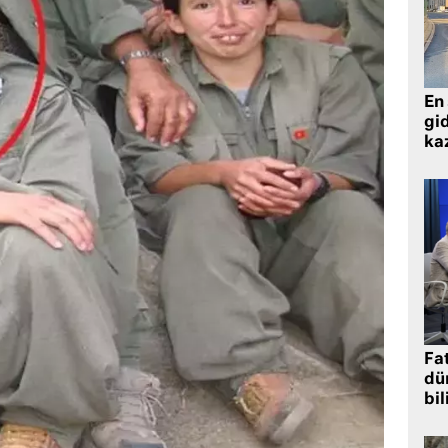
En 
gid
ka
Fat
dü
bil