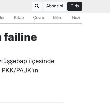
Abone ol
Giriş
ler
Kitap
Çevre
Bilim
Gezi
failine
eytüşşebap ilçesinde
en PKK/PAJK'ın