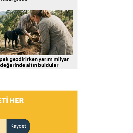
pek gezdirirken yarım milyar
 değerinde altın buldular
TI HER
Kaydet