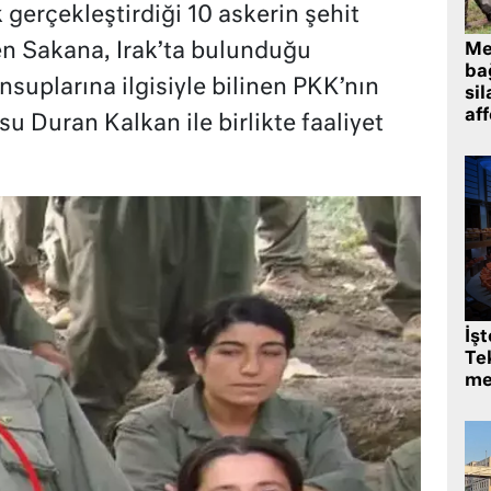
 gerçekleştirdiği 10 askerin şehit
en Sakana, Irak’ta bulunduğu
Me
bağ
uplarına ilgisiyle bilinen PKK’nın
sil
af
 Duran Kalkan ile birlikte faaliyet
İş
Tek
me