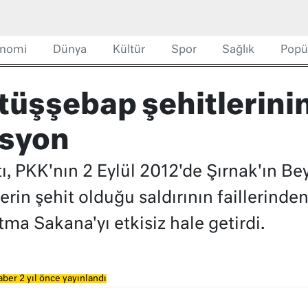
nomi
Dünya
Kültür
Spor
Sağlık
Popü
üşşebap şehitlerinin 
asyon
atı, PKK'nın 2 Eylül 2012'de Şırnak'ın B
kerin şehit olduğu saldırının faillerind
ma Sakana'yı etkisiz hale getirdi.
ber 2 yıl önce yayınlandı