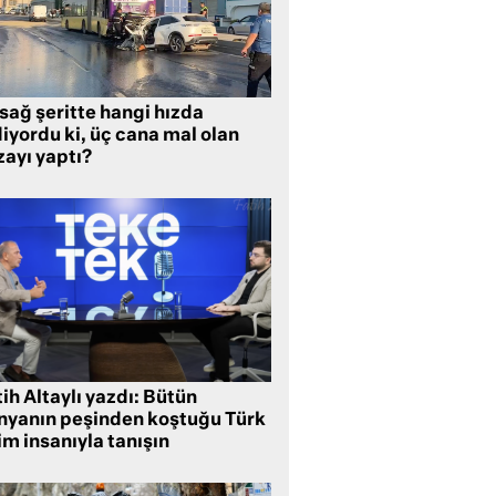
sağ şeritte hangi hızda
iyordu ki, üç cana mal olan
zayı yaptı?
ih Altaylı yazdı: Bütün
nyanın peşinden koştuğu Türk
im insanıyla tanışın