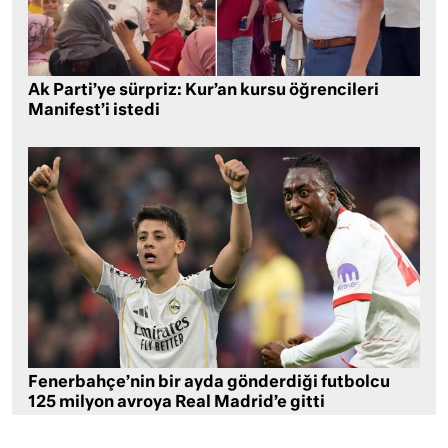
Ak Parti’ye sürpriz: Kur’an kursu öğrencileri
Manifest’i istedi
Fenerbahçe’nin bir ayda gönderdiği futbolcu
125 milyon avroya Real Madrid’e gitti