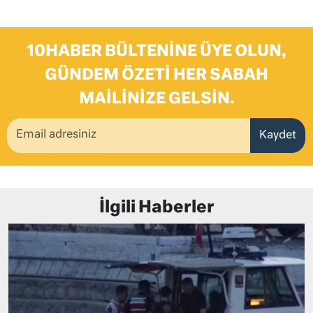
10HABER BÜLTENINE ÜYE OLUN,
GÜNDEM ÖZETI HER SABAH
MAILINIZE GELSIN.
Kaydet
İlgili Haberler