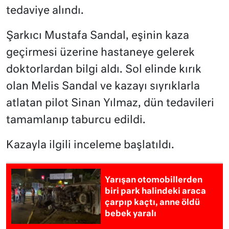
tedaviye alındı.
Şarkıcı Mustafa Sandal, eşinin kaza
geçirmesi üzerine hastaneye gelerek
doktorlardan bilgi aldı. Sol elinde kırık
olan Melis Sandal ve kazayı sıyrıklarla
atlatan pilot Sinan Yılmaz, dün tedavileri
tamamlanıp taburcu edildi.
Kazayla ilgili inceleme başlatıldı.
Yarışan otomobillerden
biri park halindeki araca
çarpıp kaçtı, anne öldü
bebek yaralı