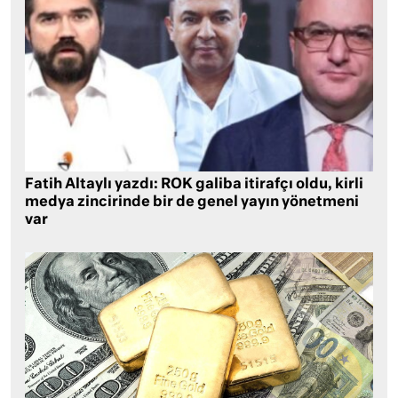
Fatih Altaylı yazdı: ROK galiba itirafçı oldu, kirli
medya zincirinde bir de genel yayın yönetmeni
var