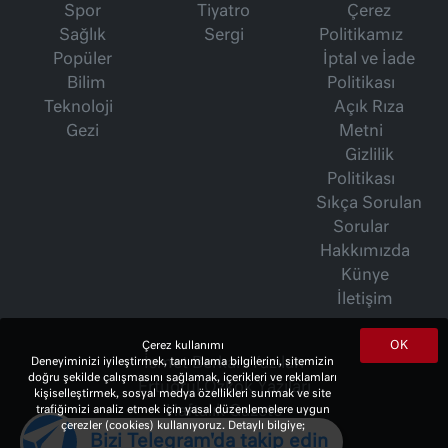
Spor
Tiyatro
Çerez
Sağlık
Sergi
Politikamız
Popüler
İptal ve İade
Bilim
Politikası
Teknoloji
Açık Rıza
Gezi
Metni
Gizlilik
Politikası
Sıkça Sorulan
Sorular
Hakkımızda
Künye
İletişim
OK
Çerez kullanımı
Deneyiminizi iyileştirmek, tanımlama bilgilerini, sitemizin
İsmet Berkan Yazıları
doğru şekilde çalışmasını sağlamak, içerikleri ve reklamları
Ertuğrul Özkök Yazıları
kişiselleştirmek, sosyal medya özellikleri sunmak ve site
trafiğimizi analiz etmek için yasal düzenlemelere uygun
Haftalık Gazete
çerezler (cookies) kullanıyoruz. Detaylı bilgiye;
Bizi Telegram'da takip edin