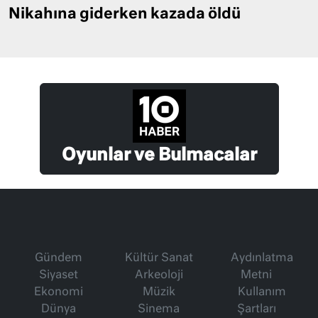
Nikahına giderken kazada öldü
Oyunlar ve Bulmacalar
Gündem
Kültür Sanat
Aydınlatma
Siyaset
Arkeoloji
Metni
Ekonomi
Müzik
Kullanım
Dünya
Sinema
Şartları