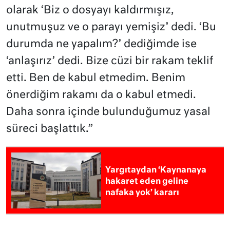
olarak ‘Biz o dosyayı kaldırmışız,
unutmuşuz ve o parayı yemişiz’ dedi. ‘Bu
durumda ne yapalım?’ dediğimde ise
‘anlaşırız’ dedi. Bize cüzi bir rakam teklif
etti. Ben de kabul etmedim. Benim
önerdiğim rakamı da o kabul etmedi.
Daha sonra içinde bulunduğumuz yasal
süreci başlattık.”
Yargıtaydan ‘Kaynanaya
hakaret eden geline
nafaka yok’ kararı