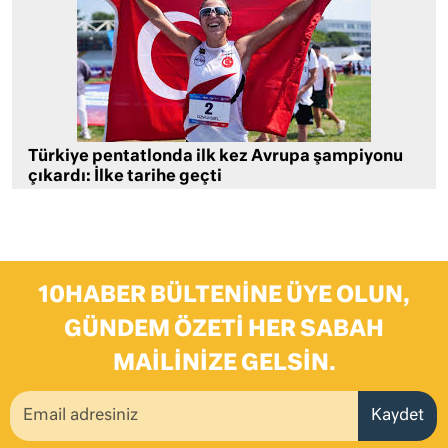
Türkiye pentatlonda ilk kez Avrupa şampiyonu
çıkardı: İlke tarihe geçti
10HABER BÜLTENINE ÜYE OLUN,
GÜNDEM ÖZETI HER SABAH
MAILINIZE GELSIN.
Kaydet