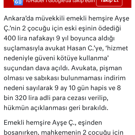
Takip Et
10Haber'i Google'da takip edin
Ankara’da müvekkili emekli hemşire Ayşe
Ç.’nin 2 çocuğu için eski eşinin ödediği
400 lira nafakayı 9 yıl boyunca aldığı
suçlamasıyla avukat Hasan C.’ye, ‘hizmet
nedeniyle güveni kötüye kullanma’
suçundan dava açıldı. Avukata, pişman
olması ve sabıkası bulunmaması indirim
nedeni sayılarak 9 ay 10 gün hapis ve 8
bin 320 lira adli para cezası verilip,
hükmün açıklanması geri bırakıldı.
Emekli hemşire Ayşe Ç., eşinden
boşanırken, mahkemenin 2 çocuğu için