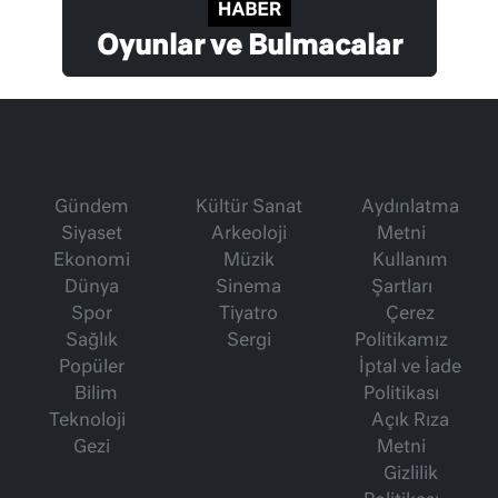
Oyunlar ve Bulmacalar
Gündem
Kültür Sanat
Aydınlatma
Siyaset
Arkeoloji
Metni
Ekonomi
Müzik
Kullanım
Dünya
Sinema
Şartları
Spor
Tiyatro
Çerez
Sağlık
Sergi
Politikamız
Popüler
İptal ve İade
Bilim
Politikası
Teknoloji
Açık Rıza
Gezi
Metni
Gizlilik