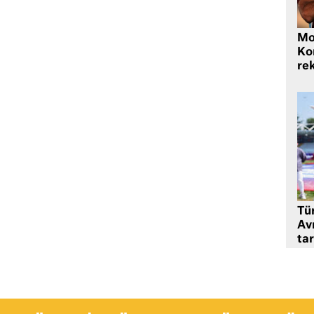
Mo
Ko
rek
Tü
Av
tar