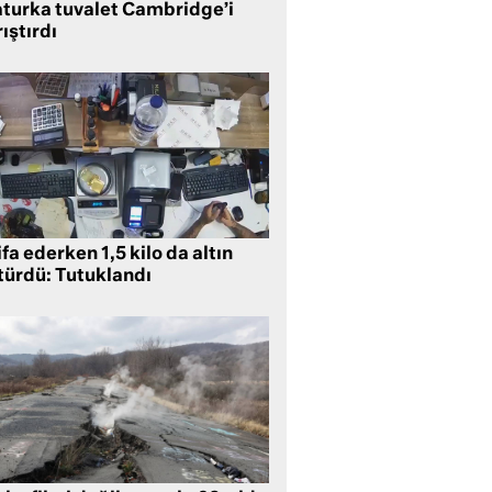
aturka tuvalet Cambridge’i
ıştırdı
ifa ederken 1,5 kilo da altın
türdü: Tutuklandı