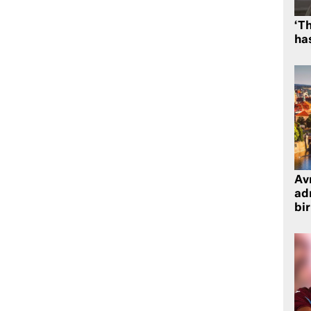
‘Th
has
Avr
adr
bir