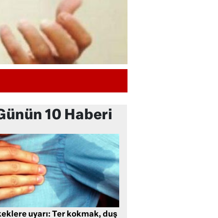
Günün 10 Haberi
keklere uyarı: Ter kokmak, duş