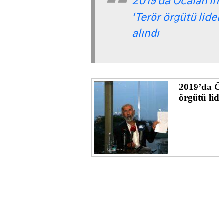
2019’da Öcalan’ı
‘Terör örgütü lid
alındı