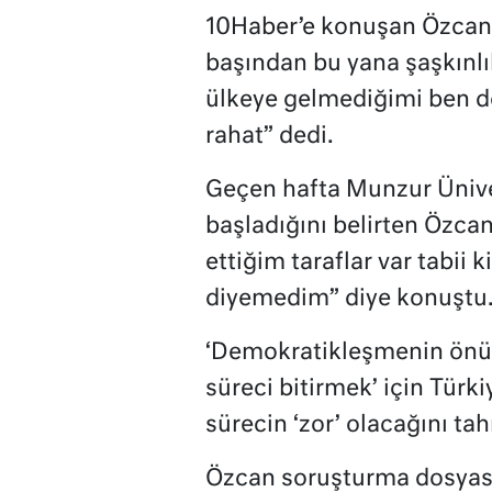
10Haber’e konuşan Özcan 
başından bu yana şaşkınlık
ülkeye gelmediğimi ben de
rahat” dedi.
Geçen hafta Munzur Ünive
başladığını belirten Özca
ettiğim taraflar var tabii k
diyemedim” diye konuştu
‘Demokratikleşmenin önün
süreci bitirmek’ için Türk
sürecin ‘zor’ olacağını tah
Özcan soruşturma dosyası