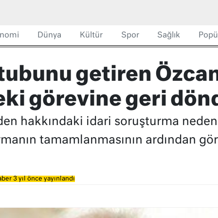
nomi
Dünya
Kültür
Spor
Sağlık
Popü
tubunu getiren Özca
eki görevine geri dön
en hakkındaki idari soruşturma nedeniy
rmanın tamamlanmasının ardından göre
ber 3 yıl önce yayınlandı