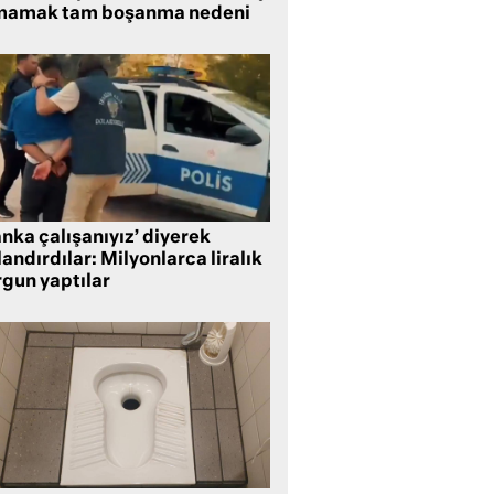
mamak tam boşanma nedeni
nka çalışanıyız’ diyerek
andırdılar: Milyonlarca liralık
rgun yaptılar