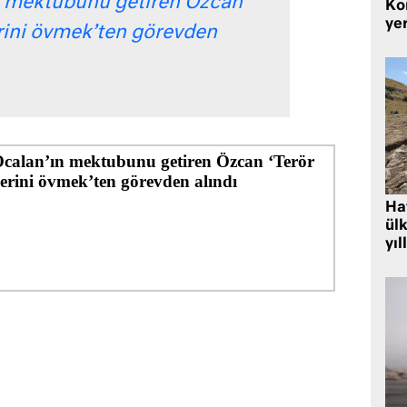
n mektubunu getiren Özcan
Kor
yer
erini övmek’ten görevden
Hat
ülk
yıl