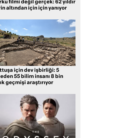
ku filmi değil gerçek: 62 yıldır
in altından için için yanıyor
tuşa için dev işbirliği: 5
eden 55 bilim insanı 8 bin
lık geçmişi araştırıyor