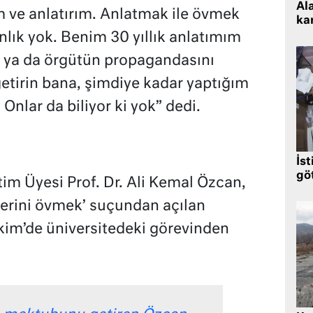
Al
rım ve anlatırım. Anlatmak ile övmek
kar
nlık yok. Benim 30 yıllık anlatımım
 ya da örgütün propagandasını
getirin bana, şimdiye kadar yaptığım
 Onlar da biliyor ki yok” dedi.
İst
gö
im Üyesi Prof. Dr. Ali Kemal Özcan,
derini övmek’ suçundan açılan
kim’de üniversitedeki görevinden