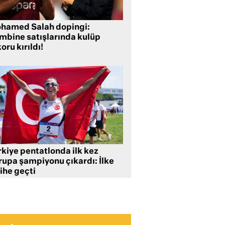
hamed Salah dopingi:
mbine satışlarında kulüp
oru kırıldı!
rkiye pentatlonda ilk kez
rupa şampiyonu çıkardı: İlke
ihe geçti