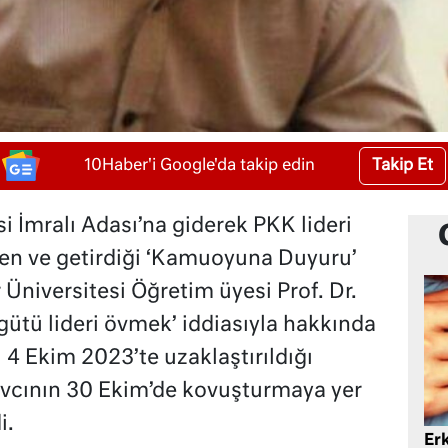
Takip Et
10Haber'i Google'da takip edin
i İmralı Adası’na giderek PKK lideri
şen ve getirdiği ‘Kamuoyuna Duyuru’
Üniversitesi Öğretim üyesi Prof. Dr.
gütü lideri övmek’ iddiasıyla hakkında
4 Ekim 2023’te uzaklaştırıldığı
vcının 30 Ekim’de kovuşturmaya yer
i.
Er