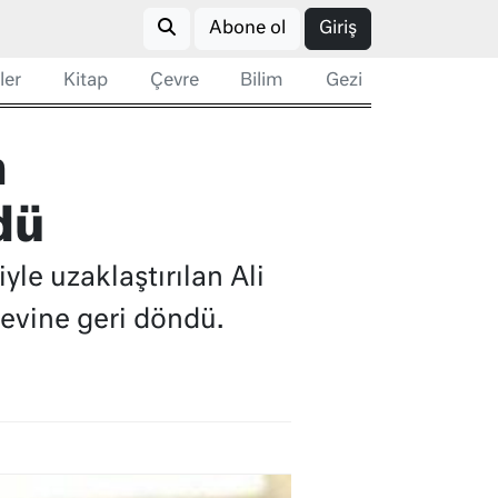
Abone ol
Giriş
ler
Kitap
Çevre
Bilim
Gezi
n
dü
le uzaklaştırılan Ali
vine geri döndü.