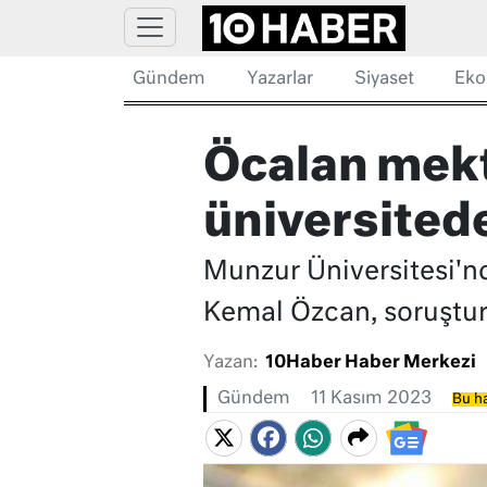
Gündem
Yazarlar
Siyaset
Eko
Öcalan mek
üniversited
Munzur Üniversitesi'nd
Kemal Özcan, soruştu
Yazan:
10Haber Haber Merkezi
Gündem
11 Kasım 2023
Bu ha