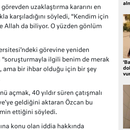
al
görevden uzaklaştırma kararını en
la karşıladığını söyledi, “Kendim için
 Allah da biliyor. O yüzden gönlüm
rsitesi’ndeki görevine yeniden
n “soruşturmayla ilgili benim de merak
‘Ba
dol
i, ama bir ihbar olduğu için bir şey
vu
.
ü açmak, 40 yıldır süren çatışmalı
iye’ye geldiğini aktaran Özcan bu
min ettiğini söyledi.
na konu olan iddia hakkında