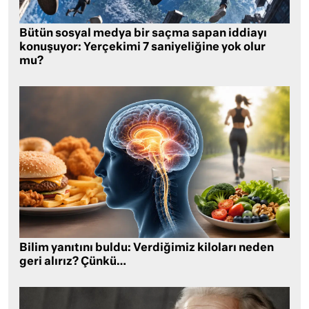
Bütün sosyal medya bir saçma sapan iddiayı
konuşuyor: Yerçekimi 7 saniyeliğine yok olur
mu?
Bilim yanıtını buldu: Verdiğimiz kiloları neden
geri alırız? Çünkü…