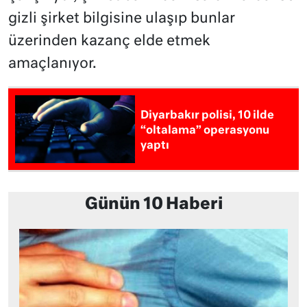
gizli şirket bilgisine ulaşıp bunlar
üzerinden kazanç elde etmek
amaçlanıyor.
Diyarbakır polisi, 10 ilde
“oltalama” operasyonu
yaptı
Günün 10 Haberi