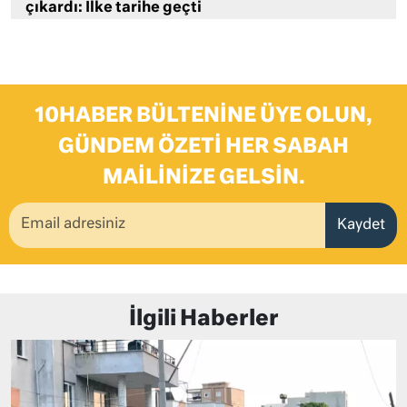
çıkardı: İlke tarihe geçti
10HABER BÜLTENINE ÜYE OLUN,
GÜNDEM ÖZETI HER SABAH
MAILINIZE GELSIN.
Kaydet
İlgili Haberler