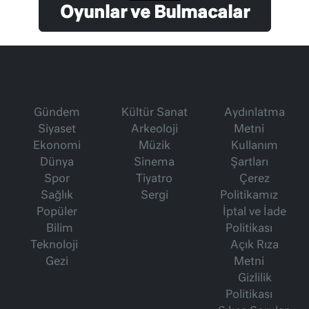
Oyunlar ve Bulmacalar
Gündem
Kültür Sanat
Aydınlatma
Siyaset
Arkeoloji
Metni
Ekonomi
Müzik
Kullanım
Dünya
Sinema
Şartları
Spor
Tiyatro
Çerez
Sağlık
Sergi
Politikamız
Popüler
İptal ve İade
Bilim
Politikası
Teknoloji
Açık Rıza
Gezi
Metni
Gizlilik
Politikası