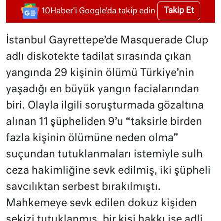
Takip Et
10Haber'i Google'da takip edin
İstanbul Gayrettepe’de Masquerade Clup
adlı diskotekte tadilat sırasında çıkan
yangında 29 kişinin ölümü Türkiye’nin
yaşadığı en büyük yangın facialarından
biri. Olayla ilgili soruşturmada gözaltına
alınan 11 şüpheliden 9’u “taksirle birden
fazla kişinin ölümüne neden olma”
suçundan tutuklanmaları istemiyle sulh
ceza hakimliğine sevk edilmiş, iki şüpheli
savcılıktan serbest bırakılmıştı.
Mahkemeye sevk edilen dokuz kişiden
sekizi tutuklanmış, bir kişi hakkı ise adli