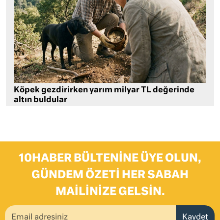
Köpek gezdirirken yarım milyar TL değerinde
altın buldular
10HABER BÜLTENINE ÜYE OLUN,
GÜNDEM ÖZETI HER SABAH
MAILINIZE GELSIN.
Kaydet