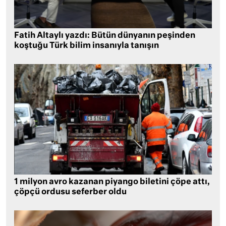
Fatih Altaylı yazdı: Bütün dünyanın peşinden
koştuğu Türk bilim insanıyla tanışın
1 milyon avro kazanan piyango biletini çöpe attı,
çöpçü ordusu seferber oldu