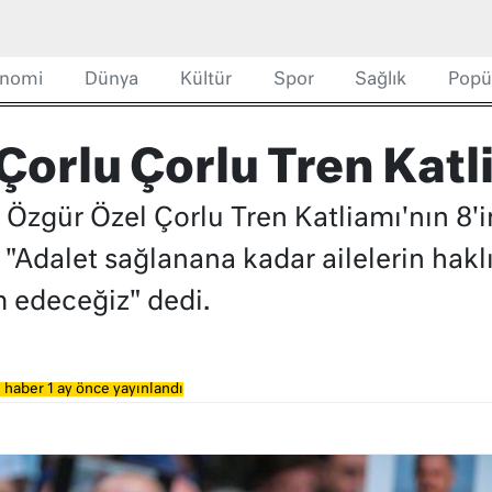
nomi
Dünya
Kültür
Spor
Sağlık
Popü
Çorlu Çorlu Tren Katl
i Özgür Özel Çorlu Tren Katliamı'nın 8'i
ak "Adalet sağlanana kadar ailelerin hak
 edeceğiz" dedi.
 haber 1 ay önce yayınlandı