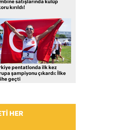
mbine satışlarında kulüp
oru kırıldı!
rkiye pentatlonda ilk kez
rupa şampiyonu çıkardı: İlke
ihe geçti
TI HER