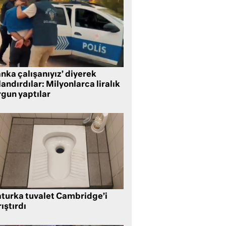
nka çalışanıyız’ diyerek
andırdılar: Milyonlarca liralık
rgun yaptılar
aturka tuvalet Cambridge’i
ıştırdı