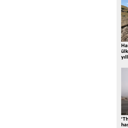
Hat
ülk
yıl
‘Th
has