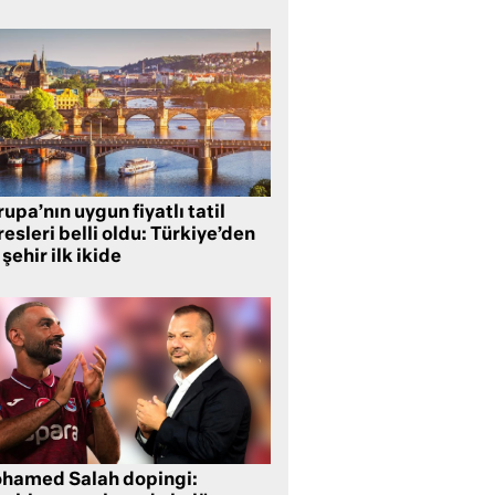
upa’nın uygun fiyatlı tatil
esleri belli oldu: Türkiye’den
 şehir ilk ikide
hamed Salah dopingi: