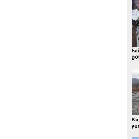
İst
gö
Kor
yer