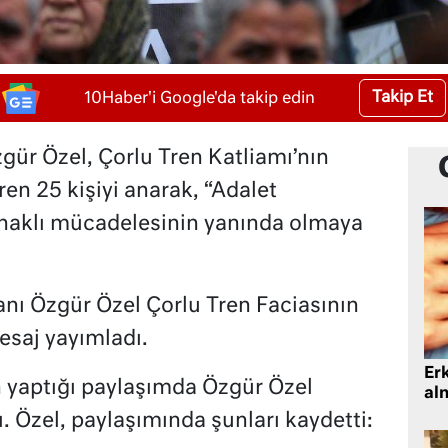
Takip Et
10Haber'i Google'da takip edin
zgür Özel, Çorlu Tren Katliamı’nın
iren 25 kişiyi anarak, “Adalet
 haklı mücadelesinin yanında olmaya
nı Özgür Özel Çorlu Tren Faciasının
mesaj yayımladı.
Er
yaptığı paylaşımda Özgür Özel
al
. Özel, paylaşımında şunları kaydetti: