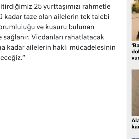
itirdiğimiz 25 yurttaşımızı rahmetle
 kadar taze olan ailelerin tek talebi
, sorumluluğu ve kusuru bulunan
 sağlanır. Vicdanları rahatlatacak
‘Ba
na kadar ailelerin haklı mücadelesinin
dol
eceğiz.”
vu
Al
kar