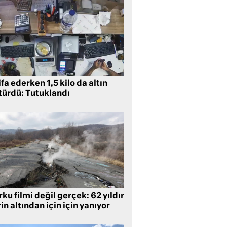
ifa ederken 1,5 kilo da altın
türdü: Tutuklandı
ku filmi değil gerçek: 62 yıldır
in altından için için yanıyor