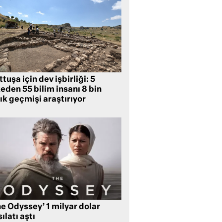
tuşa için dev işbirliği: 5
eden 55 bilim insanı 8 bin
lık geçmişi araştırıyor
e Odyssey’ 1 milyar dolar
ılatı aştı