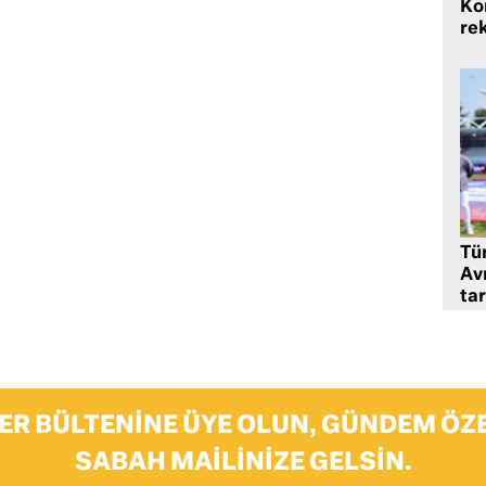
Ko
rek
Tü
Av
tar
ER BÜLTENINE ÜYE OLUN, GÜNDEM ÖZE
SABAH MAILINIZE GELSIN.