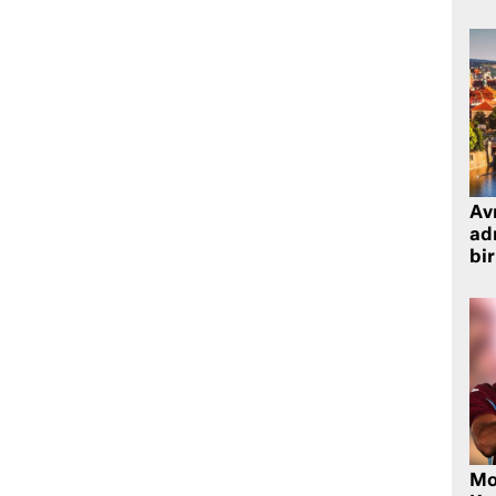
Avr
adr
bir
Mo