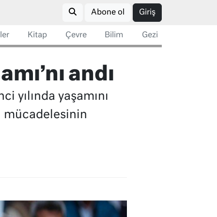
Abone ol
Giriş
ler
Kitap
Çevre
Bilim
Gezi
iamı’nı andı
nci yılında yaşamını
lı mücadelesinin