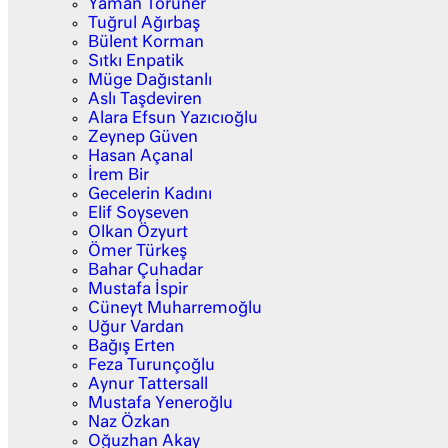
Yaman Törüner
Tuğrul Ağırbaş
Bülent Korman
Sıtkı Enpatik
Müge Dağıstanlı
Aslı Taşdeviren
Alara Efsun Yazıcıoğlu
Zeynep Güven
Hasan Açanal
İrem Bir
Gecelerin Kadını
Elif Soyseven
Olkan Özyurt
Ömer Türkeş
Bahar Çuhadar
Mustafa İspir
Cüneyt Muharremoğlu
Uğur Vardan
Bağış Erten
Feza Turunçoğlu
Aynur Tattersall
Mustafa Yeneroğlu
Naz Özkan
Oğuzhan Akay