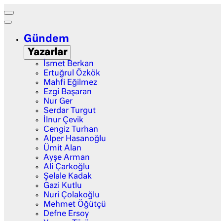
Gündem
Yazarlar
İsmet Berkan
Ertuğrul Özkök
Mahfi Eğilmez
Ezgi Başaran
Nur Ger
Serdar Turgut
İlnur Çevik
Cengiz Turhan
Alper Hasanoğlu
Ümit Alan
Ayşe Arman
Ali Çarkoğlu
Şelale Kadak
Gazi Kutlu
Nuri Çolakoğlu
Mehmet Öğütçü
Defne Ersoy