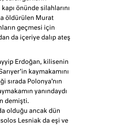
a kapı önünde silahlarını
da öldürülen Murat
nların geçmesi için
an da içeriye dalıp ateş
yyip Erdoğan, kilisenin
Sarıyer’in kaymakamını
iği sırada Polonya’nın
kaymakamın yanındaydı
n demişti.
a olduğu ancak dün
nsolos Lesniak da eşi ve