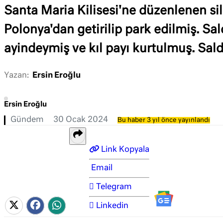
Santa Maria Kilisesi'ne düzenlenen sila
Polonya'dan getirilip park edilmiş. Sa
ayindeymiş ve kıl payı kurtulmuş. Saldır
Yazan:
Ersin Eroğlu
Ersin Eroğlu
Gündem
30 Ocak 2024
Bu haber 3 yıl önce yayınlandı
Link Kopyala
Email
Telegram
Linkedin