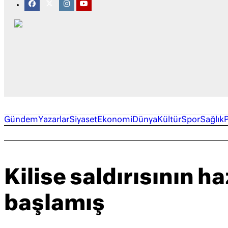
Gündem
Yazarlar
Siyaset
Ekonomi
Dünya
Kültür
Spor
Sağlık
Kilise saldırısının haz
başlamış