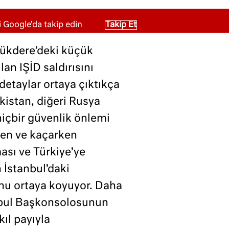
 Google'da takip edin
Takip Et
yükdere’deki küçük
lan IŞİD saldırısını
 detaylar ortaya çıktıkça
ikistan, diğeri Rusya
hiçbir güvenlik önlemi
ken ve kaçarken
ası ve Türkiye’ye
n İstanbul’daki
unu ortaya koyuyor. Daha
tanbul Başkonsolosunun
ıl payıyla