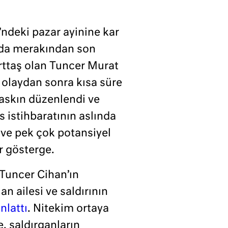
’ndeki pazar ayinine kar
ırıda merakından son
urttaş olan Tuncer Murat
r, olaydan sonra kısa süre
baskın düzenlendi ve
s istihbaratının aslında
 ve pek çok potansiyel
r gösterge.
 Tuncer Cihan’ın
n ailesi ve saldırının
nlattı
. Nitekim ortaya
, saldırganların