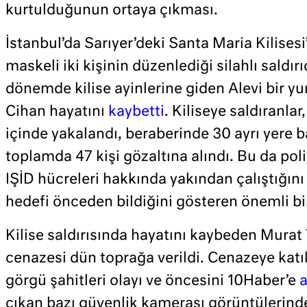
kurtulduğunun ortaya çıkması.
İstanbul’da Sarıyer’deki Santa Maria Kilisesi
maskeli iki kişinin düzenlediği silahlı sald
dönemde kilise ayinlerine giden Alevi bir y
Cihan hayatını
kaybetti
. Kiliseye saldıranla
içinde yakalandı, beraberinde 30 ayrı yere 
toplamda 47 kişi gözaltına alındı. Bu da poli
IŞİD hücreleri hakkında yakından çalıştığını
hedefi önceden bildiğini gösteren önemli bi
Kilise saldırısında hayatını kaybeden Murat
cenazesi dün toprağa verildi. Cenazeye katıla
görgü şahitleri olayı ve öncesini 10Haber’e
a
çıkan bazı güvenlik kamerası görüntülerinde