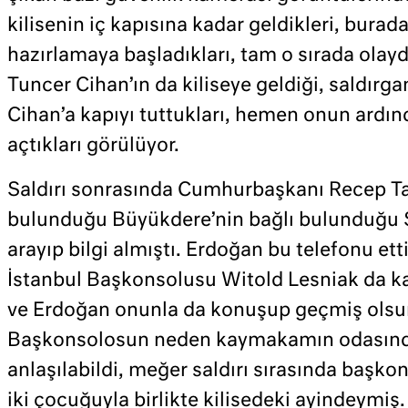
kilisenin iç kapısına kadar geldikleri, burad
hazırlamaya başladıkları, tam o sırada olay
Tuncer Cihan’ın da kiliseye geldiği, saldırga
Cihan’a kapıyı tuttukları, hemen onun ardınd
açtıkları görülüyor.
Saldırı sonrasında Cumhurbaşkanı Recep Ta
bulunduğu Büyükdere’nin bağlı bulunduğu 
arayıp bilgi almıştı. Erdoğan bu telefonu ett
İstanbul Başkonsolusu Witold Lesniak da 
ve Erdoğan onunla da konuşup geçmiş olsu
Başkonsolosun neden kaymakamın odasınd
anlaşılabildi, meğer saldırı sırasında başko
iki çocuğuyla birlikte kilisedeki ayindeymiş.