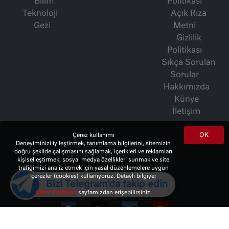
Bilim
Politikası
Teknoloji
Açık Rıza
Gezi
Metni
Gizlilik
Politikası
Sıkça Sorulan
Sorular
Hakkımızda
Künye
İletişim
OK
Çerez kullanımı
İsmet Berkan Yazıları
Deneyiminizi iyileştirmek, tanımlama bilgilerini, sitemizin
doğru şekilde çalışmasını sağlamak, içerikleri ve reklamları
Ertuğrul Özkök Yazıları
kişiselleştirmek, sosyal medya özellikleri sunmak ve site
Haftalık Gazete
trafiğimizi analiz etmek için yasal düzenlemelere uygun
çerezler (cookies) kullanıyoruz. Detaylı bilgiye;
Bizi Telegram'da takip edin
Çerez Politikası
sayfamızdan erişebilirsiniz.