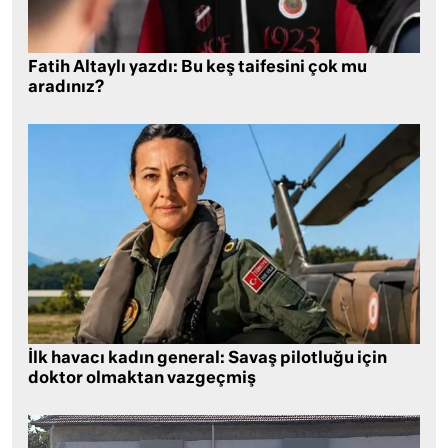
Fatih Altaylı yazdı: Bu keş taifesini çok mu
aradınız?
İlk havacı kadın general: Savaş pilotluğu için
doktor olmaktan vazgeçmiş