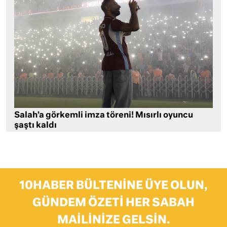
Salah’a görkemli imza töreni! Mısırlı oyuncu
şaştı kaldı
10HABER BÜLTENINE ÜYE OLUN,
GÜNDEM ÖZETI HER SABAH
MAILINIZE GELSIN.