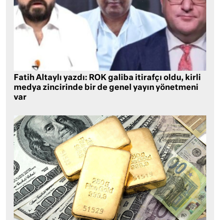
Fatih Altaylı yazdı: ROK galiba itirafçı oldu, kirli
medya zincirinde bir de genel yayın yönetmeni
var