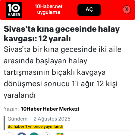
Abone ol
Giriş
Sivas’ta kına gecesinde halay
kavgası: 12 yaralı
Sivas'ta bir kına gecesinde iki aile
arasında başlayan halay
tartışmasının bıçaklı kavgaya
dönüşmesi sonucu 1'i ağır 12 kişi
yaralandı
Yazan:
10Haber Haber Merkezi
Gündem
2 Ağustos 2025
Bu haber 1 yıl önce yayınlandı