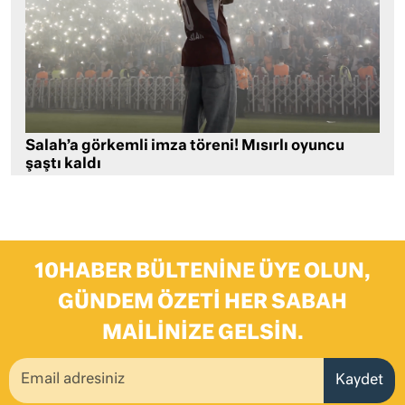
Salah’a görkemli imza töreni! Mısırlı oyuncu
şaştı kaldı
10HABER BÜLTENINE ÜYE OLUN,
GÜNDEM ÖZETI HER SABAH
MAILINIZE GELSIN.
Kaydet