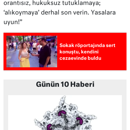
orantısız, hukuksuz tutuklamaya;
‘alıkoymaya’ derhal son verin. Yasalara
uyun!”
Sokak röportajında sert
konuştu, kendini
cezaevinde buldu
Günün 10 Haberi