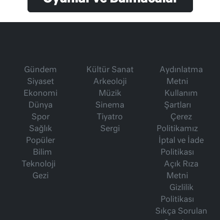
Gündem
Kültür Sanat
Aydınlatma
Siyaset
Arkeoloji
Metni
Ekonomi
Müzik
Kullanım
Dünya
Sinema
Şartları
Spor
Tiyatro
Çerez
Sağlık
Sergi
Politikamız
Popüler
İptal ve İade
Bilim
Politikası
Teknoloji
Açık Rıza
Gezi
Metni
Gizlilik
Politikası
Sıkça Sorulan