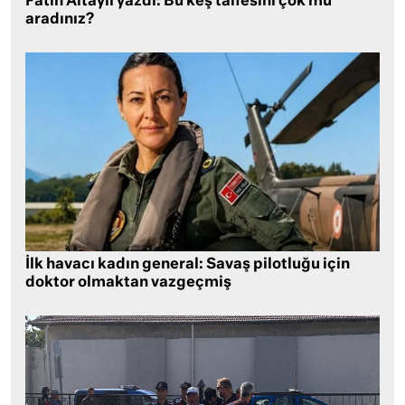
Fatih Altaylı yazdı: Bu keş taifesini çok mu
aradınız?
İlk havacı kadın general: Savaş pilotluğu için
doktor olmaktan vazgeçmiş