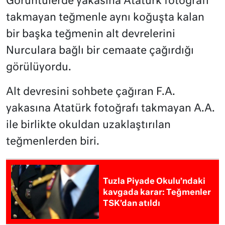
Görüntülerde yakasına Atatürk fotoğrafı
takmayan teğmenle aynı koğuşta kalan
bir başka teğmenin alt devrelerini
Nurculara bağlı bir cemaate çağırdığı
görülüyordu.
Alt devresini sohbete çağıran F.A.
yakasına Atatürk fotoğrafı takmayan A.A.
ile birlikte okuldan uzaklaştırılan
teğmenlerden biri.
Tuzla Piyade Okulu’ndaki
kavgada karar: Teğmenler
TSK’dan atıldı