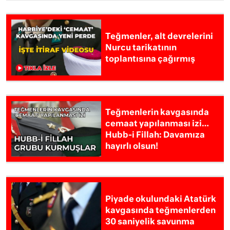
Teğmenler, alt devrelerini
Nurcu tarikatının
toplantısına çağırmış
Teğmenlerin kavgasında
cemaat yapılanması izi…
Hubb-i Fillah: Davamıza
hayırlı olsun!
Piyade okulundaki Atatürk
kavgasında teğmenlerden
30 saniyelik savunma