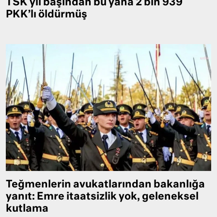
TSK yıl başından bu yana 2 bin 939
PKK’lı öldürmüş
Teğmenlerin avukatlarından bakanlığa
yanıt: Emre itaatsizlik yok, geleneksel
kutlama