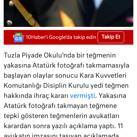
Takip Et
10Haber'i Google'da takip edin
Tuzla Piyade Okulu’nda bir teğmenin
yakasına Atatürk fotoğrafı takmamasıyla
başlayan olaylar sonucu Kara Kuvvetleri
Komutanlığı Disiplin Kurulu yedi teğmen
hakkında ihraç kararı
vermişti
. Yakasına
Atatürk fotoğrafı takmayan teğmene
tepki gösteren teğmenlerin avukatları
karardan sonra yazılı açıklama yaptı. 11
avukatın imzasını taşıyan açıklamada