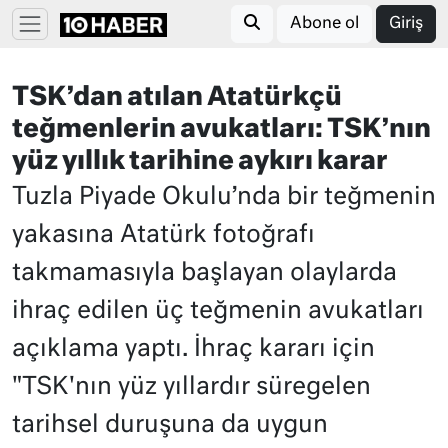
Abone ol
Giriş
TSK’dan atılan Atatürkçü
teğmenlerin avukatları: TSK’nın
yüz yıllık tarihine aykırı karar
Tuzla Piyade Okulu’nda bir teğmenin
yakasına Atatürk fotoğrafı
takmamasıyla başlayan olaylarda
ihraç edilen üç teğmenin avukatları
açıklama yaptı. İhraç kararı için
"TSK'nın yüz yıllardır süregelen
tarihsel duruşuna da uygun