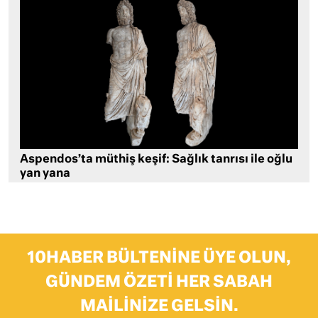
Aspendos’ta müthiş keşif: Sağlık tanrısı ile oğlu
yan yana
10HABER BÜLTENINE ÜYE OLUN,
GÜNDEM ÖZETI HER SABAH
MAILINIZE GELSIN.