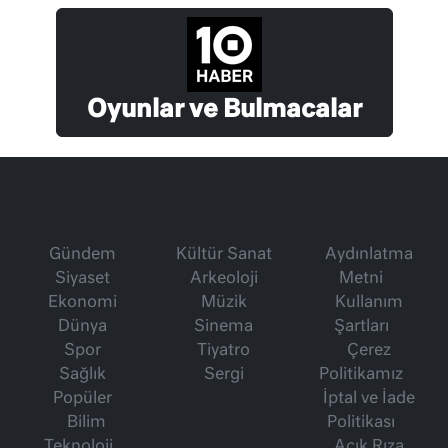
Oyunlar ve Bulmacalar
Gündem
Kültür Sanat
Aydınlatma
Siyaset
Arkeoloji
Metni
Ekonomi
Müzik
Kullanım
Dünya
Sinema
Şartları
Spor
Tiyatro
Çerez
Sağlık
Sergi
Politikamız
Popüler
İptal ve İade
Bilim
Politikası
Teknoloji
Açık Rıza