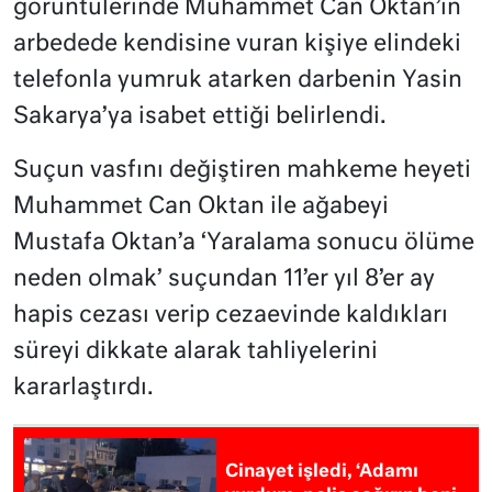
görüntülerinde Muhammet Can Oktan’ın
arbedede kendisine vuran kişiye elindeki
telefonla yumruk atarken darbenin Yasin
Sakarya’ya isabet ettiği belirlendi.
Suçun vasfını değiştiren mahkeme heyeti
Muhammet Can Oktan ile ağabeyi
Mustafa Oktan’a ‘Yaralama sonucu ölüme
neden olmak’ suçundan 11’er yıl 8’er ay
hapis cezası verip cezaevinde kaldıkları
süreyi dikkate alarak tahliyelerini
kararlaştırdı.
Cinayet işledi, ‘Adamı