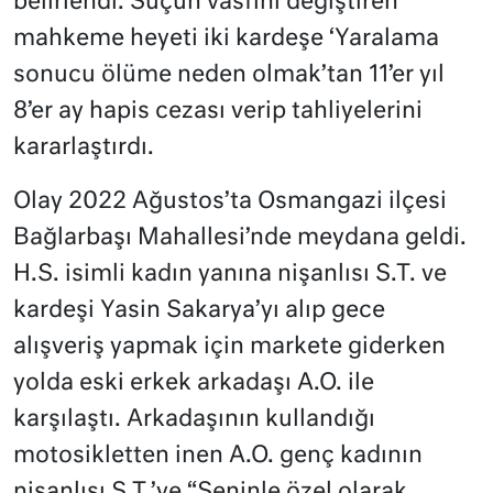
belirlendi. Suçun vasfını değiştiren
mahkeme heyeti iki kardeşe ‘Yaralama
sonucu ölüme neden olmak’tan 11’er yıl
8’er ay hapis cezası verip tahliyelerini
kararlaştırdı.
Olay 2022 Ağustos’ta Osmangazi ilçesi
Bağlarbaşı Mahallesi’nde meydana geldi.
H.S. isimli kadın yanına nişanlısı S.T. ve
kardeşi Yasin Sakarya’yı alıp gece
alışveriş yapmak için markete giderken
yolda eski erkek arkadaşı A.O. ile
karşılaştı. Arkadaşının kullandığı
motosikletten inen A.O. genç kadının
nişanlısı S.T.’ye “Seninle özel olarak