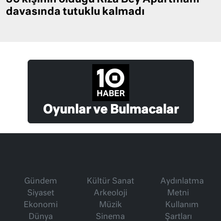
davasında tutuklu kalmadı
Oyunlar ve Bulmacalar
Gündem
Kültür Sanat
Aydınlatma
Siyaset
Arkeoloji
Metni
Ekonomi
Müzik
Kullanım
Dünya
Sinema
Şartları