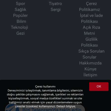
Spor
Tiyatro
Çerez
Sağlık
Sergi
Politikamız
Popüler
İptal ve İade
Bilim
Politikası
Teknoloji
Açık Rıza
Gezi
Metni
Gizlilik
Politikası
Sıkça Sorulan
Sorular
Hakkımızda
Künye
İletişim
OK
Çerez kullanımı
İsmet Berkan Yazıları
Deneyiminizi iyileştirmek, tanımlama bilgilerini, sitemizin
doğru şekilde çalışmasını sağlamak, içerikleri ve reklamları
Ertuğrul Özkök Yazıları
kişiselleştirmek, sosyal medya özellikleri sunmak ve site
Haftalık Gazete
trafiğimizi analiz etmek için yasal düzenlemelere uygun
çerezler (cookies) kullanıyoruz. Detaylı bilgiye;
Bizi Telegram'da takip edin