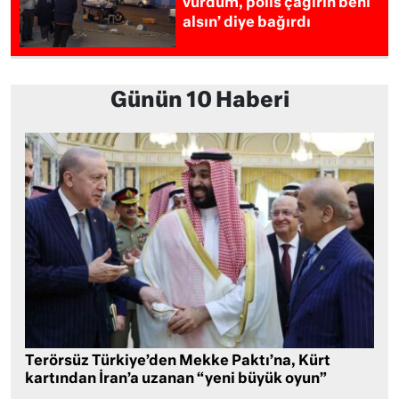
vurdum, polis çağırın beni
alsın’ diye bağırdı
Günün 10 Haberi
Terörsüz Türkiye’den Mekke Paktı’na, Kürt
kartından İran’a uzanan “yeni büyük oyun”