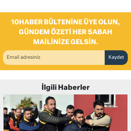
10HABER BÜLTENINE ÜYE OLUN,
GÜNDEM ÖZETI HER SABAH
MAILINIZE GELSIN.
Kaydet
İlgili Haberler