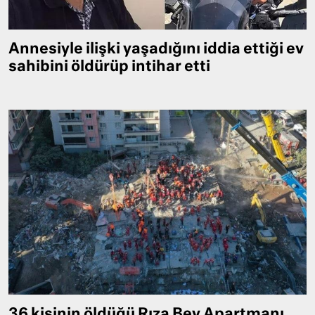
Annesiyle ilişki yaşadığını iddia ettiği ev
sahibini öldürüp intihar etti
36 kişinin öldüğü Rıza Bey Apartmanı