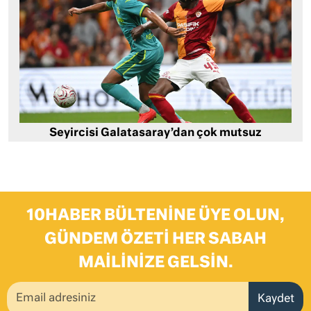
Seyircisi Galatasaray’dan çok mutsuz
10HABER BÜLTENINE ÜYE OLUN,
GÜNDEM ÖZETI HER SABAH
MAILINIZE GELSIN.
Kaydet