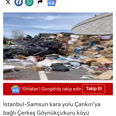
Takip Et
10Haber'i Google'da takip edin
İstanbul-Samsun kara yolu Çankırı’ya
bağlı Çerkeş Göynükçukuru köyü