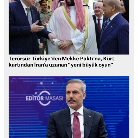
Terörsüz Türkiye’den Mekke Paktı’na, Kürt
kartından İran’a uzanan “yeni büyük oyun”