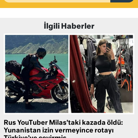
İlgili Haberler
Rus YouTuber Milas’taki kazada öldü:
Yunanistan izin vermeyince rotayı