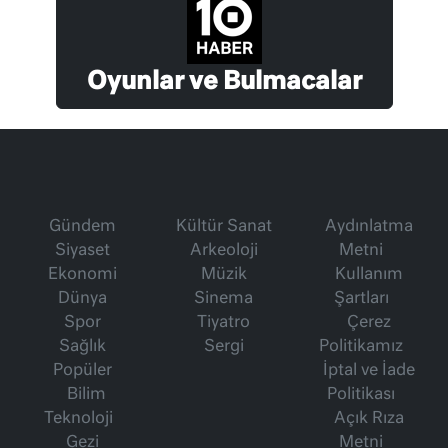
Oyunlar ve Bulmacalar
Gündem
Kültür Sanat
Aydınlatma
Siyaset
Arkeoloji
Metni
Ekonomi
Müzik
Kullanım
Dünya
Sinema
Şartları
Spor
Tiyatro
Çerez
Sağlık
Sergi
Politikamız
Popüler
İptal ve İade
Bilim
Politikası
Teknoloji
Açık Rıza
Gezi
Metni