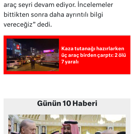
araç seyri devam ediyor. İncelemeler
bittikten sonra daha ayrıntılı bilgi
vereceğiz” dedi.
Kaza tutanağı hazırlarken
üç araç birden çarptı: 2 ölü
7 yaralı
Günün 10 Haberi