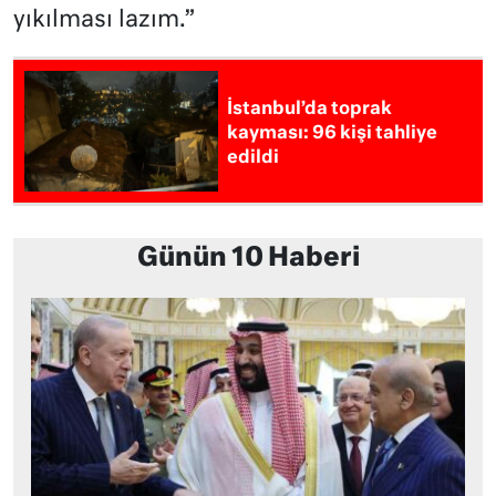
yıkılması lazım.”
İstanbul’da toprak
kayması: 96 kişi tahliye
edildi
Günün 10 Haberi