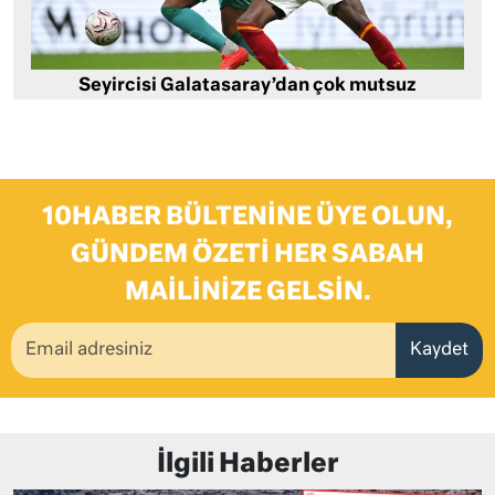
Seyircisi Galatasaray’dan çok mutsuz
10HABER BÜLTENINE ÜYE OLUN,
GÜNDEM ÖZETI HER SABAH
MAILINIZE GELSIN.
Kaydet
İlgili Haberler