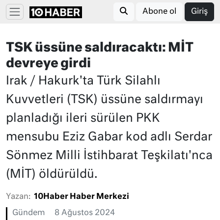
Abone ol
Giriş
TSK üssüne saldıracaktı: MİT
devreye girdi
Irak / Hakurk'ta Türk Silahlı
Kuvvetleri (TSK) üssüne saldırmayı
planladığı ileri sürülen PKK
mensubu Eziz Gabar kod adlı Serdar
Sönmez Milli İstihbarat Teşkilatı'nca
(MİT) öldürüldü.
Yazan:
10Haber Haber Merkezi
Gündem
8 Ağustos 2024