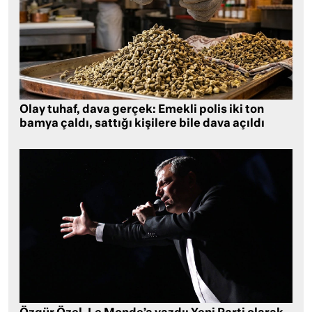
Olay tuhaf, dava gerçek: Emekli polis iki ton
bamya çaldı, sattığı kişilere bile dava açıldı