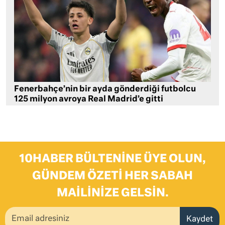
Fenerbahçe’nin bir ayda gönderdiği futbolcu
125 milyon avroya Real Madrid’e gitti
10HABER BÜLTENINE ÜYE OLUN,
GÜNDEM ÖZETI HER SABAH
MAILINIZE GELSIN.
Kaydet