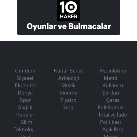
Oyunlar ve Bulmacalar
Gündem
Kültür Sanat
Aydınlatma
Siyaset
Arkeoloji
Metni
Ekonomi
Müzik
Kullanım
Dünya
Sinema
Şartları
Spor
Tiyatro
Çerez
Sağlık
Sergi
Politikamız
Popüler
İptal ve İade
Bilim
Politikası
Teknoloji
Açık Rıza