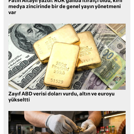
Fatih Altaylı yazdı: ROK galiba itirafçı oldu, kirli
medya zincirinde bir de genel yayın yönetmeni
var
Zayıf ABD verisi doları vurdu, altın ve euroyu
yükseltti