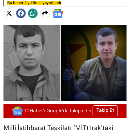
Bu haber 2 yıl önce yayınlandı
Takip Et
10Haber'i Google'da takip edin
Milli İstihbarat Teşkilatı (MİT) Irak’taki