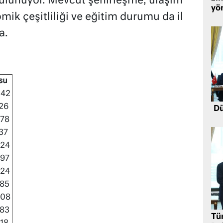
bulunuyor. Mevcut şehirleşme, ulaşım
yö
ik çeşitliliği ve eğitim durumu da il
a.
su
242
26
Dü
378
37
424
597
824
985
908
783
Tü