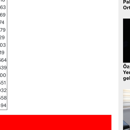
18
Pa
263
Or
469
74
879
29
203
19
664
Öz
639
Yen
100
ge
551
032
558
494