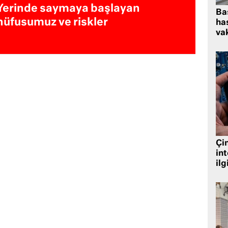
Yerinde saymaya başlayan
Ba
nüfusumuz ve riskler
has
vak
Çin
in
ilg