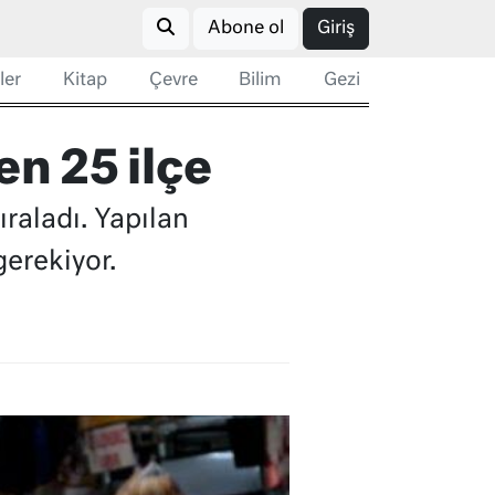
Abone ol
Giriş
ler
Kitap
Çevre
Bilim
Gezi
en 25 ilçe
ıraladı. Yapılan
gerekiyor.