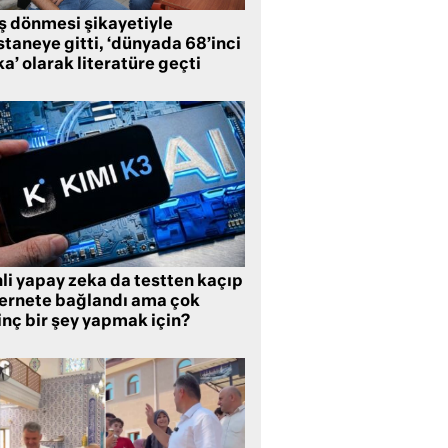
ş dönmesi şikayetiyle
taneye gitti, ‘dünyada 68’inci
a’ olarak literatüre geçti
li yapay zeka da testten kaçıp
ternete bağlandı ama çok
inç bir şey yapmak için?