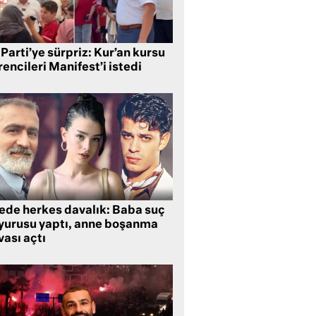
Parti’ye sürpriz: Kur’an kursu
encileri Manifest’i istedi
lede herkes davalık: Baba suç
yurusu yaptı, anne boşanma
ası açtı