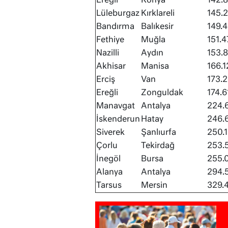
Ereğli
Konya
142.8
Lüleburgaz
Kırklareli
145.
Bandırma
Balıkesir
149.
Fethiye
Muğla
151.4
Nazilli
Aydın
153.
Akhisar
Manisa
166.1
Erciş
Van
173.
Ereğli
Zonguldak
174.6
Manavgat
Antalya
224.
İskenderun
Hatay
246.
Siverek
Şanlıurfa
250.
Çorlu
Tekirdağ
253.
İnegöl
Bursa
255.
Alanya
Antalya
294.
Tarsus
Mersin
329.