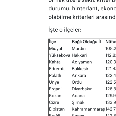
olmak üzere sekiz kriter 
durumu, hinterlant, ekonom
olabilme kriterleri arasınd
İşte o ilçeler:
İlçe
Bağlı Olduğu İl
Nüfu
Midyat
Mardin
108.
Yüksekova
Hakkari
112.8
Kahta
Adıyaman
120.
Edremit
Balıkesir
121.4
Polatlı
Ankara
122.
Ünye
Ordu
122.
Ergani
Diyarbakır
126.
Kozan
Adana
129.
Cizre
Şırnak
133.
Elbistan
Kahramanmaraş
142.