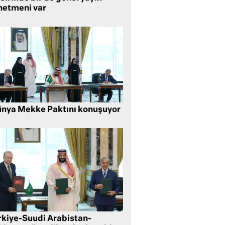
netmeni var
nya Mekke Paktını konuşuyor
rkiye-Suudi Arabistan-