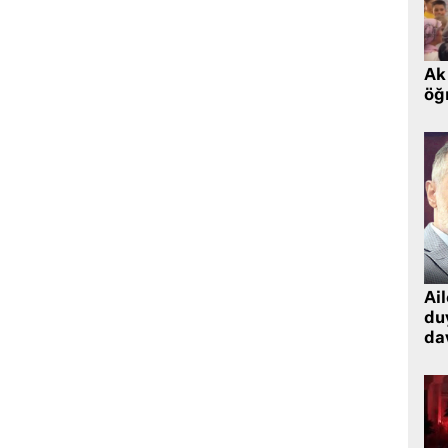
Ak 
öğr
Ai
du
dav