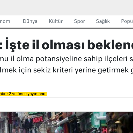
nomi
Dünya
Kültür
Spor
Sağlık
Popü
 İşte il olması beklen
mu il olma potansiyeline sahip ilçeleri s
lmek için sekiz kriteri yerine getirmek 
aber 2 yıl önce yayınlandı