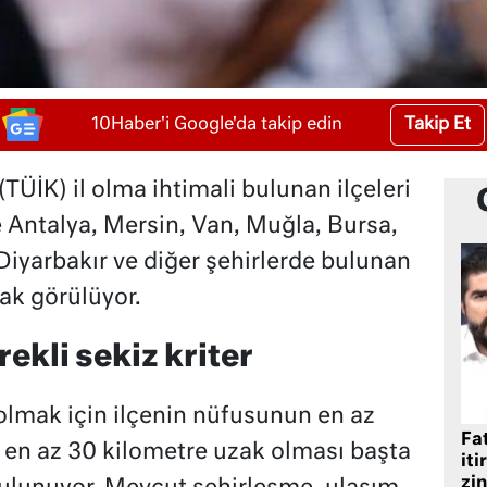
Takip Et
10Haber'i Google'da takip edin
TÜİK) il olma ihtimali bulunan ilçeleri
e Antalya, Mersin, Van, Muğla, Bursa,
Diyarbakır ve diğer şehirlerde bulunan
rak görülüyor.
rekli sekiz kriter
 olmak için ilçenin nüfusunun en az
Fat
e en az 30 kilometre uzak olması başta
iti
zin