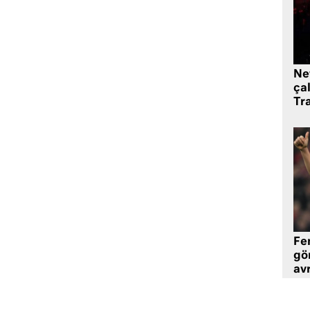
Ne
çal
Tr
Fe
gö
avr