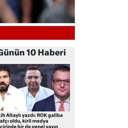
Günün 10 Haberi
ih Altaylı yazdı: ROK galiba
rafçı oldu, kirli medya
cirinde bir de genel yayın