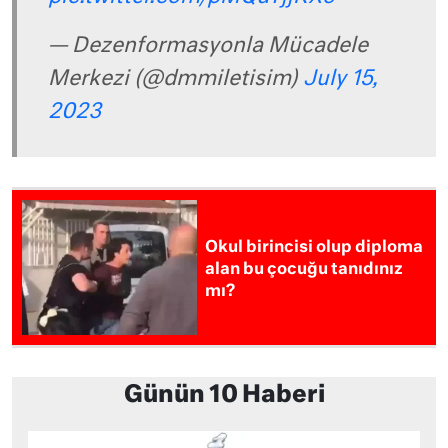
— Dezenformasyonla Mücadele
Merkezi (@dmmiletisim)
July 15,
2023
Okul birincisi olup diploma
alan bu çocuğu tanıdınız
mı?
Günün 10 Haberi