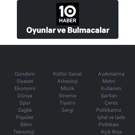
Oyunlar ve Bulmacalar
Gündem
Kültür Sanat
Aydınlatma
Siyaset
Arkeoloji
Metni
Ekonomi
Müzik
Kullanım
Dünya
Sinema
Şartları
Spor
Tiyatro
Çerez
Sağlık
Sergi
Politikamız
Popüler
İptal ve İade
Bilim
Politikası
Teknoloji
Açık Rıza