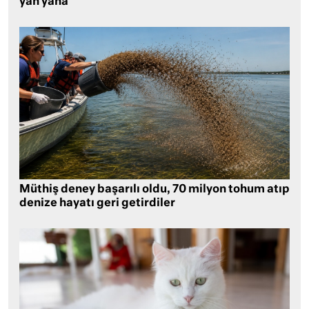
yan yana
Müthiş deney başarılı oldu, 70 milyon tohum atıp
denize hayatı geri getirdiler