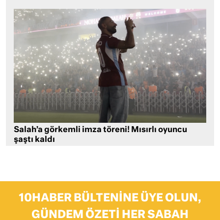
Salah’a görkemli imza töreni! Mısırlı oyuncu
şaştı kaldı
10HABER BÜLTENINE ÜYE OLUN,
GÜNDEM ÖZETI HER SABAH