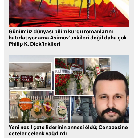
Günümüz dünyası bilim kurgu romanlarını
hatırlatıyor ama Asimov’unkileri değil daha çok
Philip K. Dick’inkileri
Yeni nesil çete liderinin annesi öldü; Cenazesine
çeteler çelenk yağdırdı