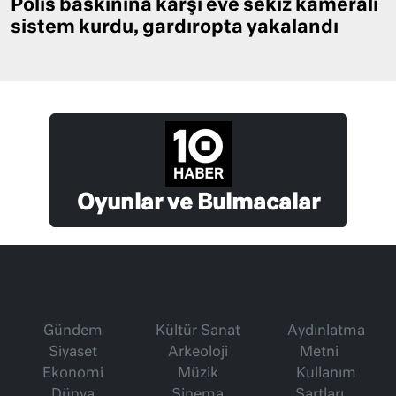
Polis baskınına karşı eve sekiz kameralı
sistem kurdu, gardıropta yakalandı
Oyunlar ve Bulmacalar
Gündem
Kültür Sanat
Aydınlatma
Siyaset
Arkeoloji
Metni
Ekonomi
Müzik
Kullanım
Dünya
Sinema
Şartları