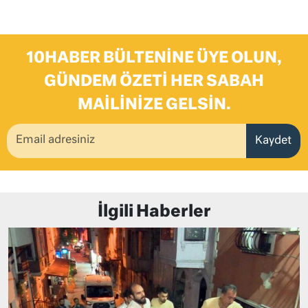
10HABER BÜLTENINE ÜYE OLUN,
GÜNDEM ÖZETI HER SABAH
MAILINIZE GELSIN.
Kaydet
İlgili Haberler