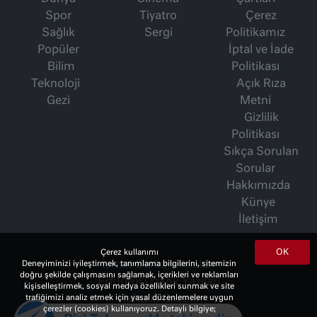
Spor
Tiyatro
Çerez
Sağlık
Sergi
Politikamız
Popüler
İptal ve İade
Bilim
Politikası
Teknoloji
Açık Rıza
Gezi
Metni
Gizlilik
Politikası
Sıkça Sorulan
Sorular
Hakkımızda
Künye
İletişim
OK
Çerez kullanımı
Deneyiminizi iyileştirmek, tanımlama bilgilerini, sitemizin
İsmet Berkan Yazıları
doğru şekilde çalışmasını sağlamak, içerikleri ve reklamları
Ertuğrul Özkök Yazıları
kişiselleştirmek, sosyal medya özellikleri sunmak ve site
trafiğimizi analiz etmek için yasal düzenlemelere uygun
Haftalık Gazete
çerezler (cookies) kullanıyoruz. Detaylı bilgiye;