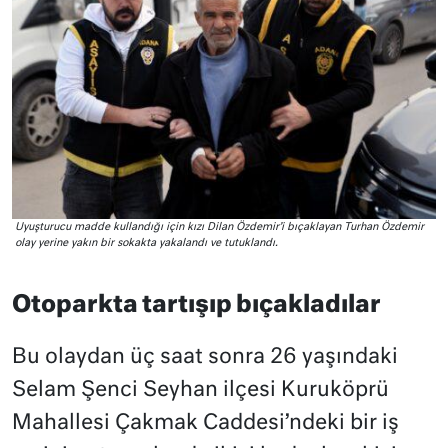
Uyuşturucu madde kullandığı için kızı Dilan Özdemir’i bıçaklayan Turhan Özdemir
olay yerine yakın bir sokakta yakalandı ve tutuklandı.
Otoparkta tartışıp bıçakladılar
Bu olaydan üç saat sonra 26 yaşındaki
Selam Şenci Seyhan ilçesi Kuruköprü
Mahallesi Çakmak Caddesi’ndeki bir iş