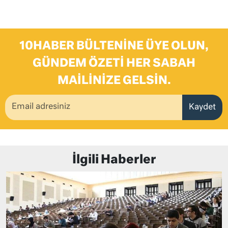
10HABER BÜLTENINE ÜYE OLUN,
GÜNDEM ÖZETI HER SABAH
MAILINIZE GELSIN.
Kaydet
İlgili Haberler