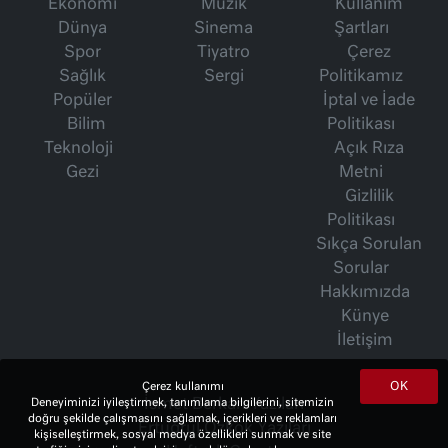
Ekonomi
Müzik
Kullanım
Dünya
Sinema
Şartları
Spor
Tiyatro
Çerez
Sağlık
Sergi
Politikamız
Popüler
İptal ve İade
Bilim
Politikası
Teknoloji
Açık Rıza
Gezi
Metni
Gizlilik
Politikası
Sıkça Sorulan
Sorular
Hakkımızda
Künye
İletişim
OK
Çerez kullanımı
İsmet Berkan Yazıları
Deneyiminizi iyileştirmek, tanımlama bilgilerini, sitemizin
doğru şekilde çalışmasını sağlamak, içerikleri ve reklamları
Ertuğrul Özkök Yazıları
kişiselleştirmek, sosyal medya özellikleri sunmak ve site