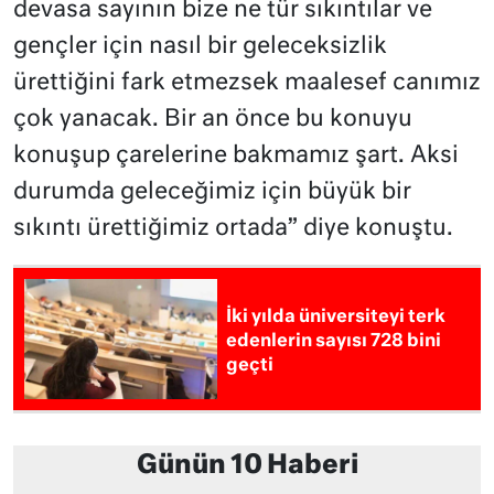
devasa sayının bize ne tür sıkıntılar ve
gençler için nasıl bir geleceksizlik
ürettiğini fark etmezsek maalesef canımız
çok yanacak. Bir an önce bu konuyu
konuşup çarelerine bakmamız şart. Aksi
durumda geleceğimiz için büyük bir
sıkıntı ürettiğimiz ortada” diye konuştu.
İki yılda üniversiteyi terk
edenlerin sayısı 728 bini
geçti
Günün 10 Haberi