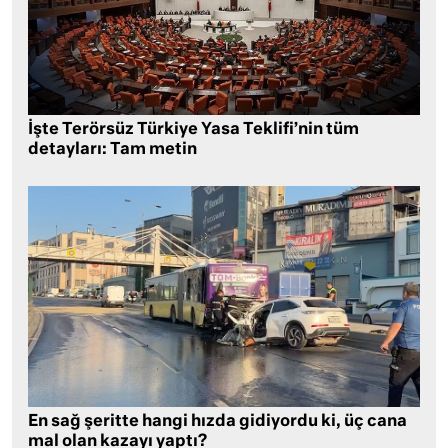
İşte Terörsüz Türkiye Yasa Teklifi’nin tüm
detayları: Tam metin
En sağ şeritte hangi hızda gidiyordu ki, üç cana
mal olan kazayı yaptı?