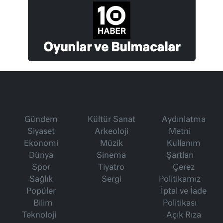
Oyunlar ve Bulmacalar
Gündem
Kültür Sanat
Aydınlatma
Siyaset
Arkeoloji
Metni
Ekonomi
Müzik
Kullanım
Dünya
Sinema
Şartları
Spor
Tiyatro
Çerez
Sağlık
Sergi
Politikamız
Popüler
İptal ve İade
Bilim
Politikası
Teknoloji
Açık Rıza