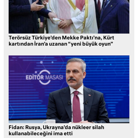
Terörsüz Türkiye’den Mekke Paktı’na, Kürt
kartından İran’a uzanan “yeni büyük oyun”
Fidan: Rusya, Ukrayna’da nükleer silah
kullanabileceğini ima etti