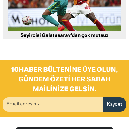
Seyircisi Galatasaray’dan çok mutsuz
10HABER BÜLTENINE ÜYE OLUN,
GÜNDEM ÖZETI HER SABAH
MAILINIZE GELSIN.
Kaydet