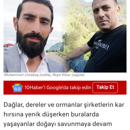
Muhammet Ustabaş (solda), Reşit Kibar (sağda).
Takip Et
10Haber'i Google'da takip edin
Dağlar, dereler ve ormanlar şirketlerin kar
hırsına yenik düşerken buralarda
yaşayanlar doğayı savunmaya devam