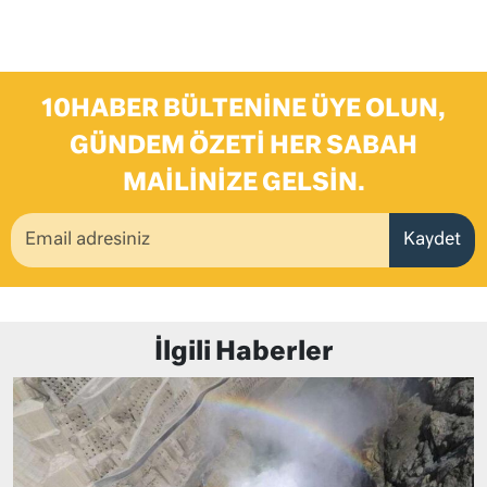
10HABER BÜLTENINE ÜYE OLUN,
GÜNDEM ÖZETI HER SABAH
MAILINIZE GELSIN.
Kaydet
İlgili Haberler