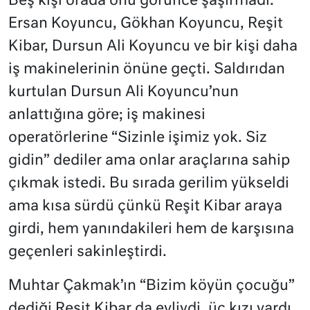
Beş kişi orada onu görünce şaşırmadı.
Ersan Koyuncu, Gökhan Koyuncu, Reşit
Kibar, Dursun Ali Koyuncu ve bir kişi daha
iş makinelerinin önüne geçti. Saldırıdan
kurtulan Dursun Ali Koyuncu’nun
anlattığına göre; iş makinesi
operatörlerine “Sizinle işimiz yok. Siz
gidin” dediler ama onlar araçlarına sahip
çıkmak istedi. Bu sırada gerilim yükseldi
ama kısa sürdü çünkü Reşit Kibar araya
girdi, hem yanındakileri hem de karşısına
geçenleri sakinleştirdi.
Muhtar Çakmak’ın “Bizim köyün çocuğu”
dediği Reşit Kibar da evliydi, üç kızı vardı.