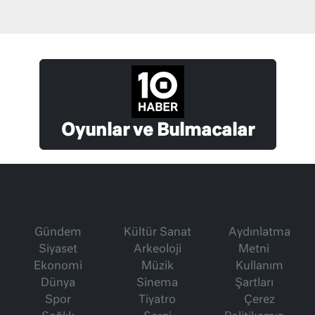
Oyunlar ve Bulmacalar
Gündem
Kültür Sanat
Aydınlatma
Siyaset
Arkeoloji
Metni
Ekonomi
Müzik
Kullanım
Dünya
Sinema
Şartları
Spor
Tiyatro
Çerez