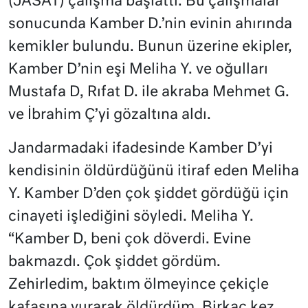
(JASAT) çalışma başlattı. Bu çalışmalar
sonucunda Kamber D.’nin evinin ahırında
kemikler bulundu. Bunun üzerine ekipler,
Kamber D’nin eşi Meliha Y. ve oğulları
Mustafa D, Rıfat D. ile akraba Mehmet G.
ve İbrahim Ç’yi gözaltına aldı.
Jandarmadaki ifadesinde Kamber D’yi
kendisinin öldürdüğünü itiraf eden Meliha
Y. Kamber D’den çok şiddet gördüğü için
cinayeti işlediğini söyledi. Meliha Y.
“Kamber D, beni çok döverdi. Evine
bakmazdı. Çok şiddet gördüm.
Zehirledim, baktım ölmeyince çekiçle
kafasına vurarak öldürdüm. Birkaç kez