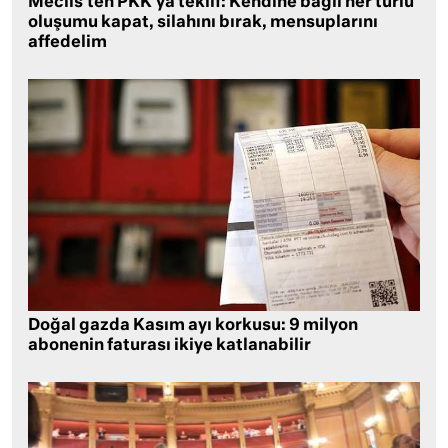
Meclis’ten PKK’ya teklif: Kendine bağlı her türlü
oluşumu kapat, silahını bırak, mensuplarını
affedelim
Doğal gazda Kasım ayı korkusu: 9 milyon
abonenin faturası ikiye katlanabilir