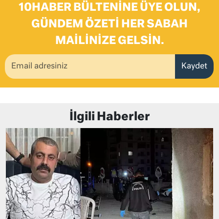
10HABER BÜLTENINE ÜYE OLUN,
GÜNDEM ÖZETI HER SABAH
MAILINIZE GELSIN.
Kaydet
İlgili Haberler