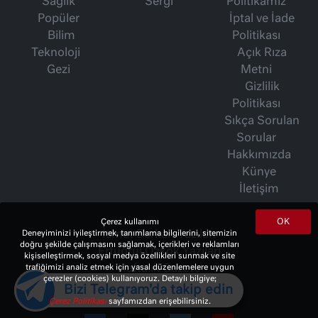
Sağlık
Sergi
Politikamız
Popüler
İptal ve İade
Bilim
Politikası
Teknoloji
Açık Rıza
Gezi
Metni
Gizlilik
Politikası
Sıkça Sorulan
Sorular
Hakkımızda
Künye
İletişim
OK
Çerez kullanımı
Deneyiminizi iyileştirmek, tanımlama bilgilerini, sitemizin
İsmet Berkan Yazıları
doğru şekilde çalışmasını sağlamak, içerikleri ve reklamları
Ertuğrul Özkök Yazıları
kişiselleştirmek, sosyal medya özellikleri sunmak ve site
trafiğimizi analiz etmek için yasal düzenlemelere uygun
Haftalık Gazete
çerezler (cookies) kullanıyoruz. Detaylı bilgiye;
Bizi Telegram'da takip edin
Çerez Politikası
sayfamızdan erişebilirsiniz.