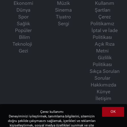
Ekonomi
Müzik
Kullanım
Dünya
Sinema
Şartları
Spor
Tiyatro
Çerez
Sağlık
Sergi
Politikamız
Popüler
İptal ve İade
Bilim
Politikası
Teknoloji
Açık Rıza
Gezi
Metni
Gizlilik
Politikası
Sıkça Sorulan
Sorular
Hakkımızda
Künye
İletişim
OK
Çerez kullanımı
İsmet Berkan Yazıları
Deneyiminizi iyileştirmek, tanımlama bilgilerini, sitemizin
doğru şekilde çalışmasını sağlamak, içerikleri ve reklamları
Ertuğrul Özkök Yazıları
kişiselleştirmek, sosyal medya özellikleri sunmak ve site