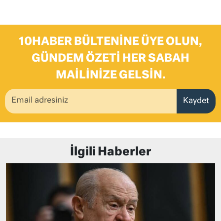
10HABER BÜLTENINE ÜYE OLUN,
GÜNDEM ÖZETI HER SABAH
MAILINIZE GELSIN.
Kaydet
İlgili Haberler