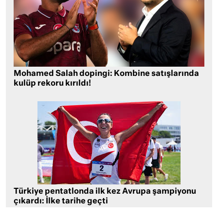
Mohamed Salah dopingi: Kombine satışlarında
kulüp rekoru kırıldı!
Türkiye pentatlonda ilk kez Avrupa şampiyonu
çıkardı: İlke tarihe geçti