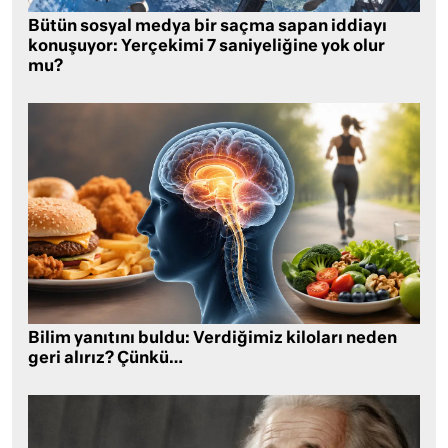
Bütün sosyal medya bir saçma sapan iddiayı
konuşuyor: Yerçekimi 7 saniyeliğine yok olur
mu?
Bilim yanıtını buldu: Verdiğimiz kiloları neden
geri alırız? Çünkü…