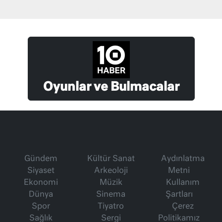
Oyunlar ve Bulmacalar
Gündem
Kültür Sanat
Aydınlatma
Siyaset
Arkeoloji
Metni
Ekonomi
Müzik
Kullanım
Dünya
Sinema
Şartları
Spor
Tiyatro
Çerez
Sağlık
Sergi
Politikamız