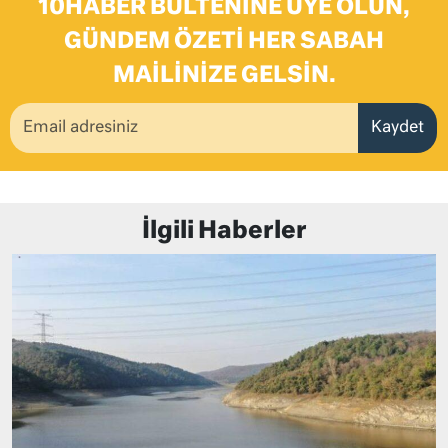
10HABER BÜLTENINE ÜYE OLUN,
GÜNDEM ÖZETI HER SABAH
MAILINIZE GELSIN.
Kaydet
İlgili Haberler