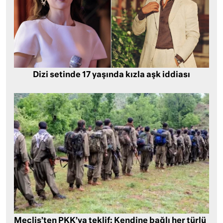
Dizi setinde 17 yaşında kızla aşk iddiası
Meclis’ten PKK’ya teklif: Kendine bağlı her türlü