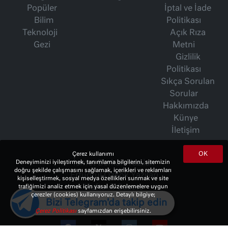
Popüler
İptal ve İade
Bilim
Politikası
Teknoloji
Açık Rıza
Gezi
Metni
Gizlilik
Politikası
Sıkça Sorulan
Sorular
Hakkımızda
Künye
İletişim
OK
Çerez kullanımı
İsmet Berkan Yazıları
Deneyiminizi iyileştirmek, tanımlama bilgilerini, sitemizin
doğru şekilde çalışmasını sağlamak, içerikleri ve reklamları
Ertuğrul Özkök Yazıları
kişiselleştirmek, sosyal medya özellikleri sunmak ve site
Haftalık Gazete
trafiğimizi analiz etmek için yasal düzenlemelere uygun
çerezler (cookies) kullanıyoruz. Detaylı bilgiye;
Bizi Telegram'da takip edin
Çerez Politikası
sayfamızdan erişebilirsiniz.