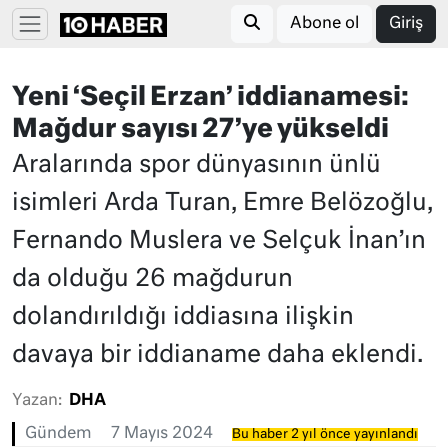
Abone ol
Giriş
Yeni ‘Seçil Erzan’ iddianamesi:
Mağdur sayısı 27’ye yükseldi
Aralarında spor dünyasının ünlü
isimleri Arda Turan, Emre Belözoğlu,
Fernando Muslera ve Selçuk İnan’ın
da olduğu 26 mağdurun
dolandırıldığı iddiasına ilişkin
davaya bir iddianame daha eklendi.
Yazan:
DHA
Gündem
7 Mayıs 2024
Bu haber 2 yıl önce yayınlandı