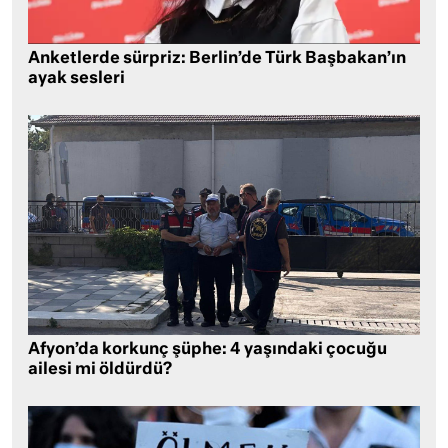
Anketlerde sürpriz: Berlin’de Türk Başbakan’ın
ayak sesleri
Afyon’da korkunç şüphe: 4 yaşındaki çocuğu
ailesi mi öldürdü?