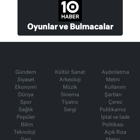
Oyunlar ve Bulmacalar
Gündem
Kültür Sanat
Aydınlatma
Siyaset
Arkeoloji
Metni
Ekonomi
Müzik
Kullanım
Dünya
Sinema
Şartları
Spor
Tiyatro
Çerez
Sağlık
Sergi
Politikamız
Popüler
İptal ve İade
Bilim
Politikası
Teknoloji
Açık Rıza