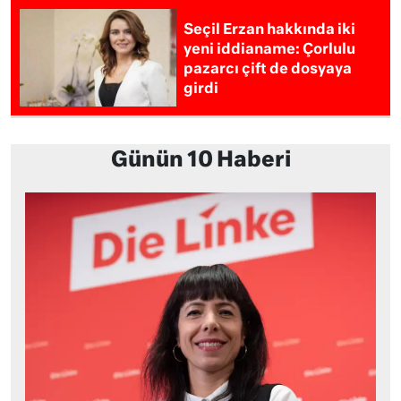
Seçil Erzan hakkında iki
yeni iddianame: Çorlulu
pazarcı çift de dosyaya
girdi
Günün 10 Haberi