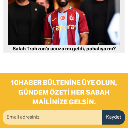
Salah Trabzon’a ucuza mı geldi, pahalıya mı?
10HABER BÜLTENINE ÜYE OLUN,
GÜNDEM ÖZETI HER SABAH
MAILINIZE GELSIN.
Kaydet