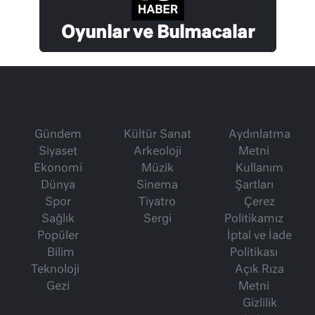
Oyunlar ve Bulmacalar
Gündem
Kültür Sanat
Aydınlatma
Siyaset
Arkeoloji
Metni
Ekonomi
Müzik
Kullanım
Dünya
Sinema
Şartları
Spor
Tiyatro
Çerez
Sağlık
Sergi
Politikamız
Popüler
İptal ve İade
Bilim
Politikası
Teknoloji
Açık Rıza
Gezi
Metni
Gizlilik