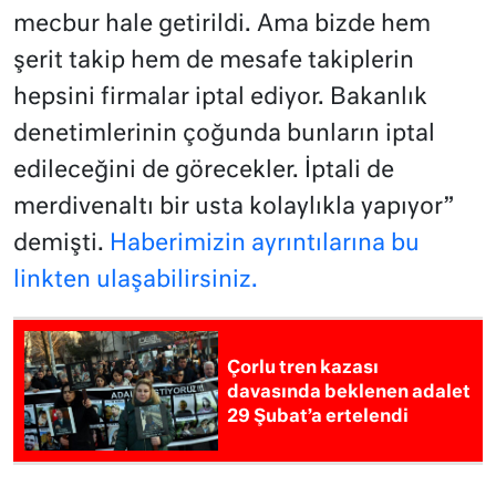
mecbur hale getirildi. Ama bizde hem
şerit takip hem de mesafe takiplerin
hepsini firmalar iptal ediyor. Bakanlık
denetimlerinin çoğunda bunların iptal
edileceğini de görecekler. İptali de
merdivenaltı bir usta kolaylıkla yapıyor”
demişti.
Haberimizin ayrıntılarına bu
linkten ulaşabilirsiniz.
Çorlu tren kazası
davasında beklenen adalet
29 Şubat’a ertelendi