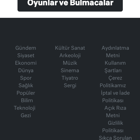
Oyunlar ve Bulmacalar
Gündem
Kültür Sanat
Aydınlatma
Siyaset
Arkeoloji
Metni
Ekonomi
Müzik
Kullanım
Dünya
Sinema
Şartları
Spor
Tiyatro
Çerez
Sağlık
Sergi
Politikamız
Popüler
İptal ve İade
Bilim
Politikası
Teknoloji
Açık Rıza
Gezi
Metni
Gizlilik
Politikası
Sıkça Sorulan