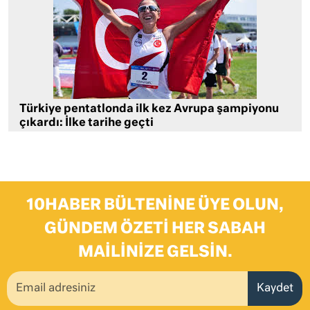
Türkiye pentatlonda ilk kez Avrupa şampiyonu
çıkardı: İlke tarihe geçti
10HABER BÜLTENINE ÜYE OLUN,
GÜNDEM ÖZETI HER SABAH
MAILINIZE GELSIN.
Kaydet