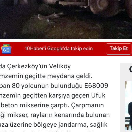
Takip Et
10Haber'i Google'da takip edin
nda Çerkezköy’ün Veliköy
mzemin geçitte meydana geldi.
yapan 80 yolcunun bulunduğu E68009
hemzemin geçitten karşıya geçen Ufuk
beton mikserine çarptı. Çarpmanın
iği mikser, rayların kenarında bulunan
Kaza üzerine bölgeye jandarma, sağlık