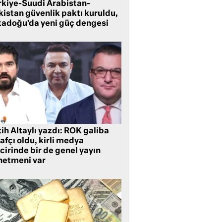
rkiye-Suudi Arabistan-
kistan güvenlik paktı kuruldu,
tadoğu’da yeni güç dengesi
ih Altaylı yazdı: ROK galiba
rafçı oldu, kirli medya
cirinde bir de genel yayın
netmeni var