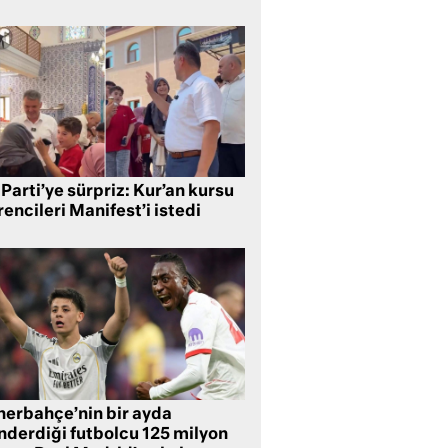
Parti’ye sürpriz: Kur’an kursu
encileri Manifest’i istedi
nerbahçe’nin bir ayda
nderdiği futbolcu 125 milyon