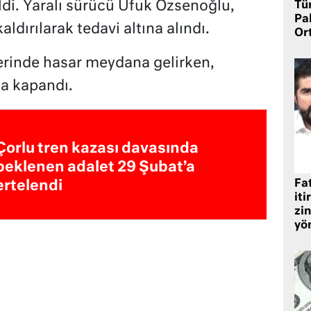
ildi. Yaralı sürücü Ufuk Özsenoğlu,
Tü
Pa
aldırılarak tedavi altına alındı.
Or
erinde hasar meydana gelirken,
a kapandı.
Çorlu tren kazası davasında
beklenen adalet 29 Şubat’a
Fat
ertelendi
iti
zin
yö