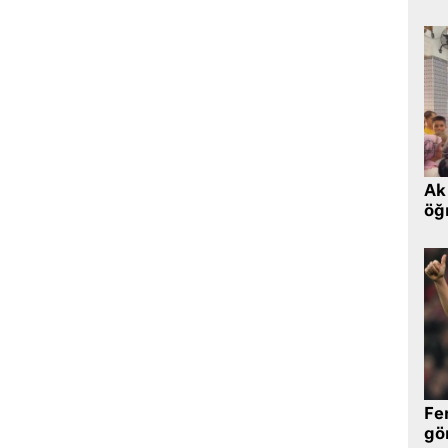
Ak 
öğr
Fe
gö