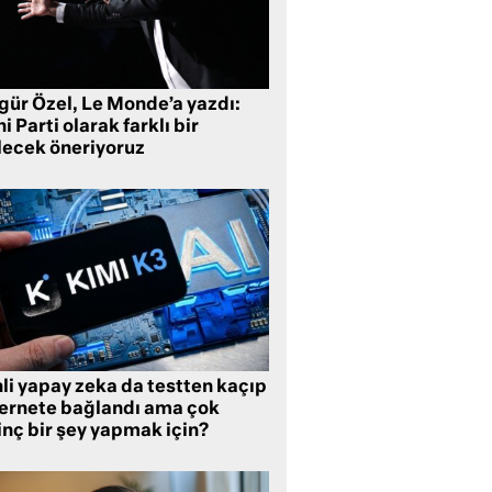
gür Özel, Le Monde’a yazdı:
i Parti olarak farklı bir
lecek öneriyoruz
li yapay zeka da testten kaçıp
ternete bağlandı ama çok
inç bir şey yapmak için?