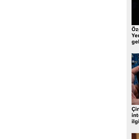
Öz
Yen
ge
Çin
in
ilg