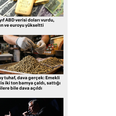
ıf ABD verisi doları vurdu,
ın ve euroyu yükseltti
ay tuhaf, dava gerçek: Emekli
is iki ton bamya çaldı, sattığı
ilere bile dava açıldı