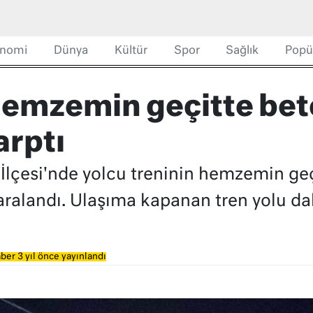
nomi
Dünya
Kültür
Spor
Sağlık
Popü
 hemzemin geçitte be
arptı
İlçesi'nde yolcu treninin hemzemin geç
ralandı. Ulaşıma kapanan tren yolu dah
ber 3 yıl önce yayınlandı