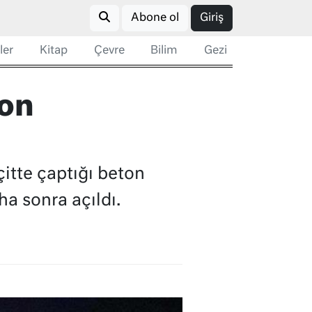
Abone ol
Giriş
ler
Kitap
Çevre
Bilim
Gezi
ton
itte çaptığı beton
a sonra açıldı.