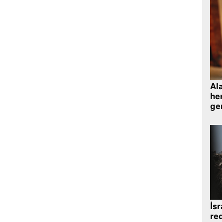
Al
her
gen
İsr
re