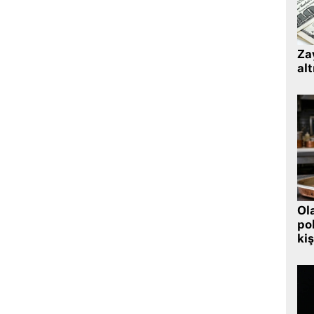
Zay
alt
Ol
pol
kiş