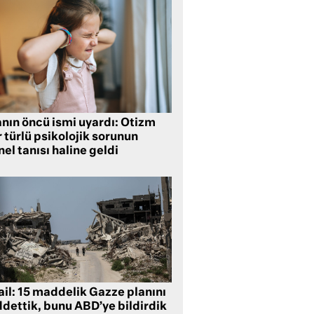
anın öncü ismi uyardı: Otizm
 türlü psikolojik sorunun
el tanısı haline geldi
ail: 15 maddelik Gazze planını
ddettik, bunu ABD’ye bildirdik