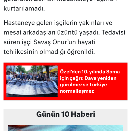
kurtarılamadı.
Hastaneye gelen işçilerin yakınları ve
mesai arkadaşları üzüntü yaşadı. Tedavisi
süren işçi Savaş Onur’un hayati
tehlikesinin olmadığı öğrenildi.
Özel’den 10. yılında Soma
için çağrı: Dava yeniden
görülmezse Türkiye
normalleşmez
Günün 10 Haberi