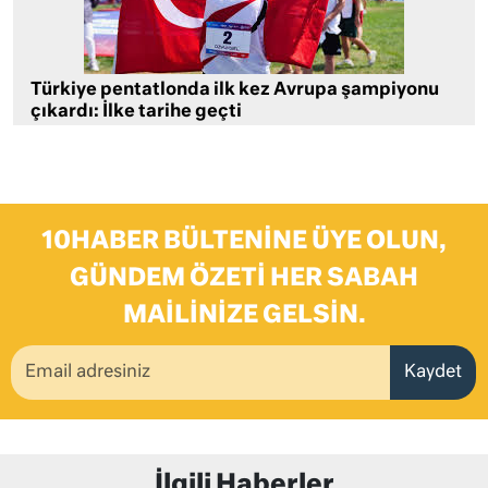
Türkiye pentatlonda ilk kez Avrupa şampiyonu
çıkardı: İlke tarihe geçti
10HABER BÜLTENINE ÜYE OLUN,
GÜNDEM ÖZETI HER SABAH
MAILINIZE GELSIN.
Kaydet
İlgili Haberler