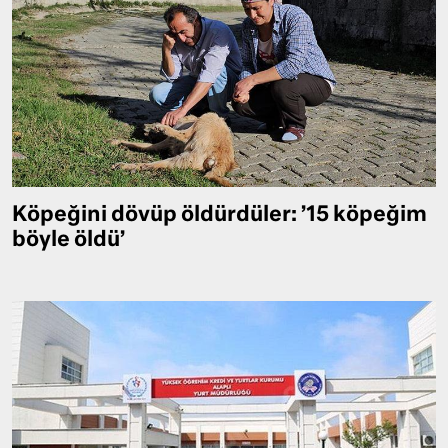
Köpeğini dövüp öldürdüler: ’15 köpeğim
böyle öldü’