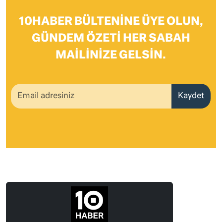
10HABER BÜLTENINE ÜYE OLUN,
GÜNDEM ÖZETI HER SABAH
MAILINIZE GELSIN.
Kaydet