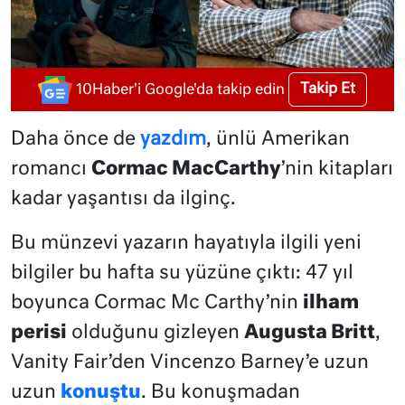
Takip Et
10Haber'i Google'da takip edin
Daha önce de
yazdım
, ünlü Amerikan
romancı
Cormac MacCarthy
’nin kitapları
kadar yaşantısı da ilginç.
Bu münzevi yazarın hayatıyla ilgili yeni
bilgiler bu hafta su yüzüne çıktı: 47 yıl
boyunca Cormac Mc Carthy’nin
ilham
perisi
olduğunu gizleyen
Augusta Britt
,
Vanity Fair’den Vincenzo Barney’e uzun
uzun
konuştu
. Bu konuşmadan