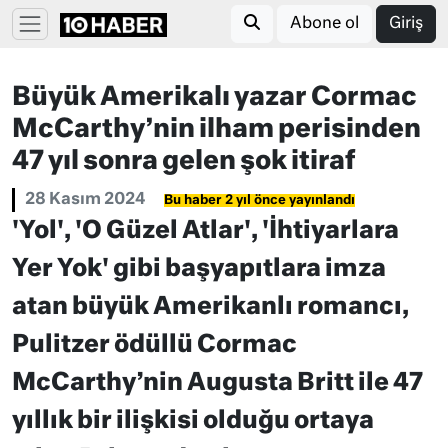
Abone ol
Giriş
Büyük Amerikalı yazar Cormac
McCarthy’nin ilham perisinden
47 yıl sonra gelen şok itiraf
28 Kasım 2024
Bu haber 2 yıl önce yayınlandı
'Yol', 'O Güzel Atlar', 'İhtiyarlara
Yer Yok' gibi başyapıtlara imza
atan büyük Amerikanlı romancı,
Pulitzer ödüllü Cormac
McCarthy’nin Augusta Britt ile 47
yıllık bir ilişkisi olduğu ortaya