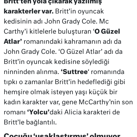
Britt’ten yola çıkarak yazılmış
karakterler var.
Britt’in oyuncak
kedisinin adı John Grady Cole. Mc
Carthy’i kitlelerle buluşturan ‘
O Güzel
Atlar’
romanındaki kahramanın adı da
John Grady Cole. ‘O Güzel Atlar’ adı da
Britt’in oyuncak kedisine söylediği
ninninden alınma.
‘Suttree
‘ romanında
tıpkı o zamanlar Britt’in hedeflediği gibi
hemşire olmak isteyen yaşı küçük bir
kadın karakter var, gene McCarthy’nin son
romanı
‘Yolcu’
daki Alicia karakteri de
Britt’le bağlantılı.
Çocuğu ‘uşaklaştırmış’ olmuyor