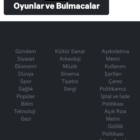
Oyunlar ve Bulmacalar
Gündem
Kültür Sanat
Aydınlatma
Siyaset
Arkeoloji
Metni
Ekonomi
Müzik
Kullanım
Dünya
Sinema
Şartları
Spor
Tiyatro
Çerez
Sağlık
Sergi
Politikamız
Popüler
İptal ve İade
Bilim
Politikası
Teknoloji
Açık Rıza
Gezi
Metni
Gizlilik
Politikası