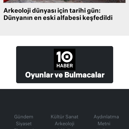
Arkeoloji dünyası için tarihi gün:
Dünyanın en eski alfabesi keşfedildi
Oyunlar ve Bulmacalar
Gündem
Kültür Sanat
Aydınlatma
Siyaset
Arkeoloji
Metni