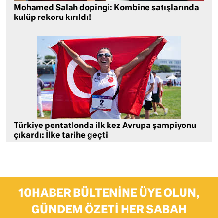
Mohamed Salah dopingi: Kombine satışlarında
kulüp rekoru kırıldı!
Türkiye pentatlonda ilk kez Avrupa şampiyonu
çıkardı: İlke tarihe geçti
10HABER BÜLTENINE ÜYE OLUN,
GÜNDEM ÖZETI HER SABAH