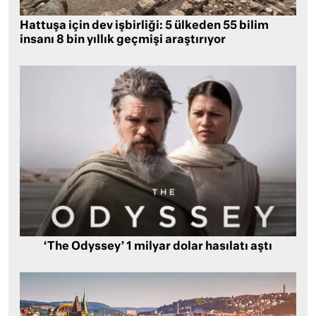
Hattuşa için dev işbirliği: 5 ülkeden 55 bilim
insanı 8 bin yıllık geçmişi araştırıyor
‘The Odyssey’ 1 milyar dolar hasılatı aştı