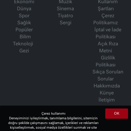
Ekonomi
Müzik
Kullanım
Dünya
Sinema
Şartları
Spor
Tiyatro
Çerez
Sağlık
Sergi
Politikamız
Popüler
İptal ve İade
Bilim
Politikası
Teknoloji
Açık Rıza
Gezi
Metni
Gizlilik
Politikası
Sıkça Sorulan
Sorular
Hakkımızda
Künye
İletişim
OK
Çerez kullanımı
Deneyiminizi iyileştirmek, tanımlama bilgilerini, sitemizin
İsmet Berkan Yazıları
doğru şekilde çalışmasını sağlamak, içerikleri ve reklamları
Ertuğrul Özkök Yazıları
kişiselleştirmek, sosyal medya özellikleri sunmak ve site