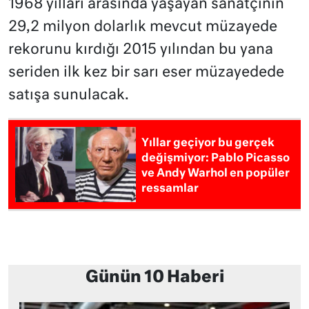
1968 yılları arasında yaşayan sanatçının
29,2 milyon dolarlık mevcut müzayede
rekorunu kırdığı 2015 yılından bu yana
seriden ilk kez bir sarı eser müzayedede
satışa sunulacak.
Yıllar geçiyor bu gerçek
değişmiyor: Pablo Picasso
ve Andy Warhol en popüler
ressamlar
Günün 10 Haberi