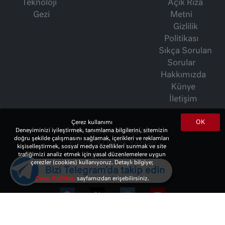
Teknoloji
Açık Rıza
Gezi
Metni
Gizlilik
Politikası
Sıkça Sorulan
Sorular
Hakkımızda
Künye
İletişim
OK
Çerez kullanımı
İsmet Berkan Yazıları
Deneyiminizi iyileştirmek, tanımlama bilgilerini, sitemizin
doğru şekilde çalışmasını sağlamak, içerikleri ve reklamları
Ertuğrul Özkök Yazıları
kişiselleştirmek, sosyal medya özellikleri sunmak ve site
Haftalık Gazete
trafiğimizi analiz etmek için yasal düzenlemelere uygun
çerezler (cookies) kullanıyoruz. Detaylı bilgiye;
Bizi Telegram'da takip edin
Çerez Politikası
sayfamızdan erişebilirsiniz.
© 2023 Copyright:
10Haber