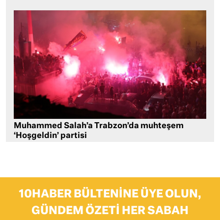
Muhammed Salah’a Trabzon’da muhteşem
‘Hoşgeldin’ partisi
10HABER BÜLTENINE ÜYE OLUN,
GÜNDEM ÖZETI HER SABAH