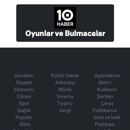
Oyunlar ve Bulmacalar
Gündem
Kültür Sanat
Aydınlatma
Siyaset
Arkeoloji
Metni
Ekonomi
Müzik
Kullanım
Dünya
Sinema
Şartları
Spor
Tiyatro
Çerez
Sağlık
Sergi
Politikamız
Popüler
İptal ve İade
Bilim
Politikası