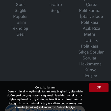
Spor
Tiyatro
Çerez
Sağlık
Sergi
Politikamız
Popüler
İptal ve İade
Bilim
Politikası
Teknoloji
Açık Rıza
Gezi
Metni
Gizlilik
Politikası
Sıkça Sorulan
Sorular
Hakkımızda
Künye
İletişim
OK
Çerez kullanımı
İsmet Berkan Yazıları
Deneyiminizi iyileştirmek, tanımlama bilgilerini, sitemizin
doğru şekilde çalışmasını sağlamak, içerikleri ve reklamları
Ertuğrul Özkök Yazıları
kişiselleştirmek, sosyal medya özellikleri sunmak ve site
Haftalık Gazete
trafiğimizi analiz etmek için yasal düzenlemelere uygun
çerezler (cookies) kullanıyoruz. Detaylı bilgiye;