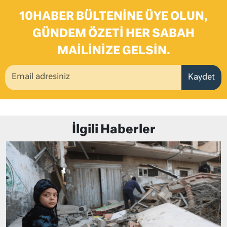
10HABER BÜLTENINE ÜYE OLUN,
GÜNDEM ÖZETI HER SABAH
MAILINIZE GELSIN.
Kaydet
İlgili Haberler