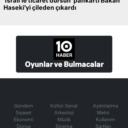
‘İsrail’le ticaret dursun’ pankartı Bakan
Haseki’yi çileden çıkardı
Oyunlar ve Bulmacalar
Gündem
Kültür Sanat
Aydınlatma
Siyaset
Arkeoloji
Metni
Ekonomi
Müzik
Kullanım
Dünya
Sinema
Şartları