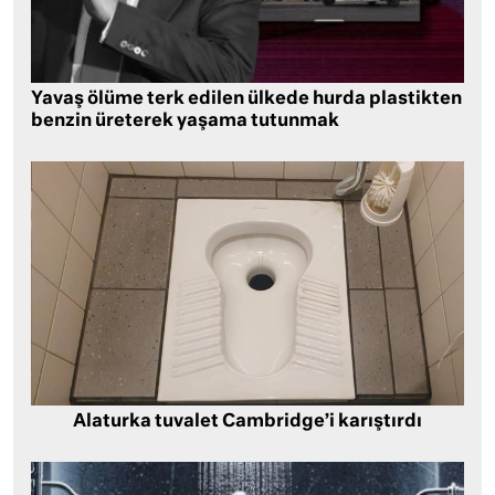
Yavaş ölüme terk edilen ülkede hurda plastikten
benzin üreterek yaşama tutunmak
Alaturka tuvalet Cambridge’i karıştırdı