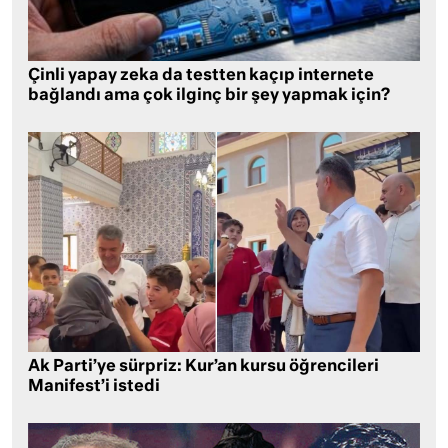
Çinli yapay zeka da testten kaçıp internete
bağlandı ama çok ilginç bir şey yapmak için?
Ak Parti’ye sürpriz: Kur’an kursu öğrencileri
Manifest’i istedi