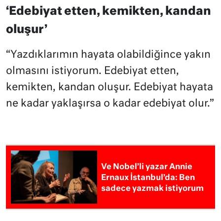
‘Edebiyat etten, kemikten, kandan
oluşur’
“Yazdıklarımın hayata olabildiğince yakın
olmasını istiyorum. Edebiyat etten,
kemikten, kandan oluşur. Edebiyat hayata
ne kadar yaklaşırsa o kadar edebiyat olur.”
Ve Nobel’li yazar Annie
Ernaux İstanbul’da: Ben
sadece yazmak istiyorum