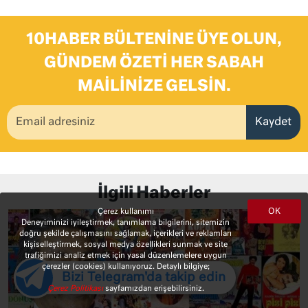
10HABER BÜLTENINE ÜYE OLUN,
GÜNDEM ÖZETI HER SABAH
MAILINIZE GELSIN.
Kaydet
İlgili Haberler
OK
Çerez kullanımı
Deneyiminizi iyileştirmek, tanımlama bilgilerini, sitemizin
doğru şekilde çalışmasını sağlamak, içerikleri ve reklamları
kişiselleştirmek, sosyal medya özellikleri sunmak ve site
trafiğimizi analiz etmek için yasal düzenlemelere uygun
çerezler (cookies) kullanıyoruz. Detaylı bilgiye;
Bizi Telegram'da takip edin
Çerez Politikası
sayfamızdan erişebilirsiniz.