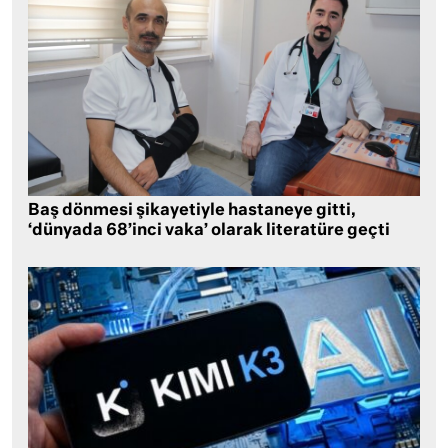
Baş dönmesi şikayetiyle hastaneye gitti,
‘dünyada 68’inci vaka’ olarak literatüre geçti