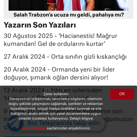
Salah Trabzon’a ucuza mı geldi, pahalıya mı?
Yazarın Son Yazıları
30 Ağustos 2025 - ‘Hacianestis! Mağrur
kumandan! Gel de ordularını kurtar’
27 Aralık 2024 - Orta sınıfın gizli kıskançlığı
20 Aralık 2024 - Ormanda yeni bir lider
doğuyor, şımarık oğlan dersini alıyor!
13 Aralık 2024 - Yılın en iyilerinden
OK
Çerez kullanımı
‘Hemme…’: Öfke ruhu kemirir!
Deneyiminizi iyileştirmek, tanımlama bilgilerini, sitemizin
doğru şekilde çalışmasını sağlamak, içerikleri ve reklamları
kişiselleştirmek, sosyal medya özellikleri sunmak ve site
9 Aralık 2024 - Sinemacılar kuşağının son
trafiğimizi analiz etmek için yasal düzenlemelere uygun
temsilcisi, ‘sinemamızın şerifi’, birçoğumuzun
çerezler (cookies) kullanıyoruz. Detaylı bilgiye;
Bizi Telegram'da takip edin
da Şerif Abi’siydi
Çerez Politikası
sayfamızdan erişebilirsiniz.