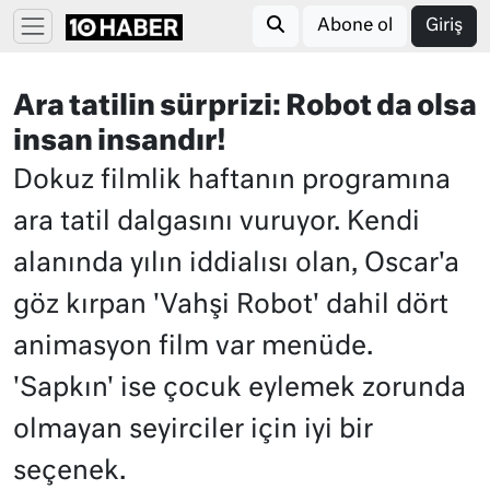
Abone ol
Giriş
Ara tatilin sürprizi: Robot da olsa
insan insandır!
Dokuz filmlik haftanın programına
ara tatil dalgasını vuruyor. Kendi
alanında yılın iddialısı olan, Oscar'a
göz kırpan 'Vahşi Robot' dahil dört
animasyon film var menüde.
'Sapkın' ise çocuk eylemek zorunda
olmayan seyirciler için iyi bir
seçenek.