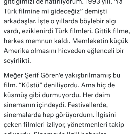
gittiğimizi de hatırlıyorum. 1993 yılı, ‘Ya
Türk filmine mi gideceğiz” demişti
arkadaşlar. İşte o yıllarda böylebir algı
vardı, eziklenirdi Türk filmleri. Gittik filme,
herkes memnun kaldı. Memleketin küçük
Amerika olmasını hicveden eğlenceli bir
seyirlikti.
Meğer Şerif Gören’e yakıştırılmamış bu
film. “Küstü” deniliyordu. Ama hiç de
küsmüş gibi durmuyordu. Her daim
sinemanın içindeydi. Festivallerde,
sinemalarda hep görüyordum. İlgisini
çeken filmleri izliyor, yönetmenleri takip