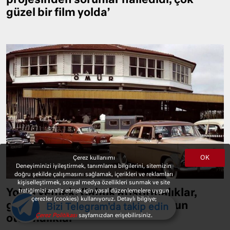
projesinden sorunlar halledidi, çok
güzel bir film yolda’
OK
Çerez kullanımı
Deneyiminizi iyileştirmek, tanımlama bilgilerini, sitemizin
doğru şekilde çalışmasını sağlamak, içerikleri ve reklamları
kişiselleştirmek, sosyal medya özellikleri sunmak ve site
trafiğimizi analiz etmek için yasal düzenlemelere uygun
Yolda yemek: Çabuk atıştırmalıklar,
çerezler (cookies) kullanıyoruz. Detaylı bilgiye;
geçerken uğramalıklar, uzun uzun
Bizi Telegram'da takip edin
Çerez Politikası
sayfamızdan erişebilirsiniz.
oturmalıklar