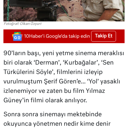
Fotoğraf: Olkan Özyurt
Takip Et
10Haber'i Google'da takip edin
90’ların başı, yeni yetme sinema meraklısı
biri olarak ‘Derman’, ‘Kurbağalar’, ‘Sen
Türkülerini Söyle’, filmlerini izleyip
vurulmuştum Şerif Gören’e… ‘Yol’ yasaklı
izlenemiyor ve zaten bu film Yılmaz
Güney’in filmi olarak anılıyor.
Sonra sonra sinemayı mektebinde
okuyunca yönetmen nedir kime denir