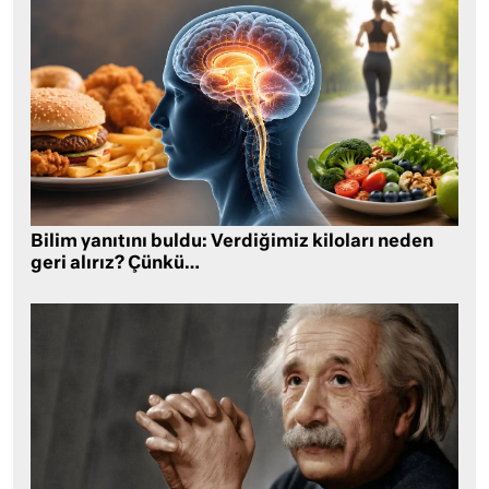
Bilim yanıtını buldu: Verdiğimiz kiloları neden
geri alırız? Çünkü…