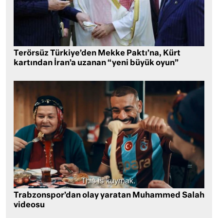
Terörsüz Türkiye’den Mekke Paktı’na, Kürt
kartından İran’a uzanan “yeni büyük oyun”
Trabzonspor’dan olay yaratan Muhammed Salah
videosu