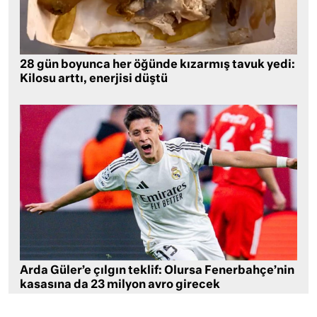
28 gün boyunca her öğünde kızarmış tavuk yedi:
Kilosu arttı, enerjisi düştü
Arda Güler’e çılgın teklif: Olursa Fenerbahçe’nin
kasasına da 23 milyon avro girecek