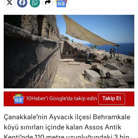
Takip Et
10Haber'i Google'da takip edin
Çanakkale’nin Ayvacık ilçesi Behramkale
köyü sınırları içinde kalan Assos Antik
Kenti’nde 110 metre uzunluğundaki 3 bin