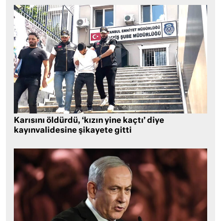
Karısını öldürdü, ‘kızın yine kaçtı’ diye
kayınvalidesine şikayete gitti