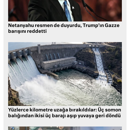
Netanyahu resmen de duyurdu, Trump’ın Gazze
barışını reddetti
Yüzlerce kilometre uzağa bırakıldılar: Üç somon
balığından ikisi üç barajı aşıp yuvaya geri döndü